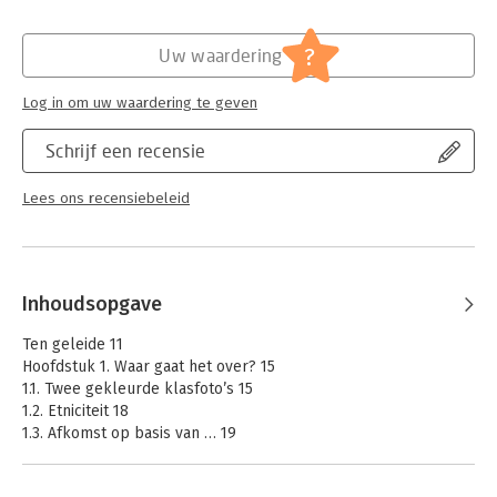
over hedendaagse uitdagingen in het onderwijs. Maar de lezer
wordt ook geïnspireerd door gefundeerde
?
praktijkvoorbeelden om het roer zelf om te gooien.
Uw waardering
Log in om uw waardering te geven
Schrijf een recensie
Lees ons recensiebeleid
Inhoudsopgave
Ten geleide 11
Hoofdstuk 1. Waar gaat het over? 15
1.1. Twee gekleurde klasfoto’s 15
1.2. Etniciteit 18
1.3. Afkomst op basis van … 19
1.3.1. Nationale en regionale origine 20
1.3.2. Moedertaal 22