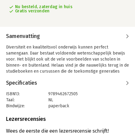
Nu besteld, zaterdag in huis
Gratis verzonden
Samenvatting
Diversiteit en kwaliteitsvol onderwijs kunnen perfect
samengaan. Daar bestaat voldoende wetenschappelijk bewijs
voor. Het blijkt ook uit de vele voorbeelden van scholen in
binnen- en buitenland. Helaas vind je die nauwelijks terug in de
studieboeken en cursussen die de toekomstige generaties
professionals klaar moeten stomen, van leraren tot
Specificaties
schoolleiders en van sociaal werkers tot beleidsmakers.
Sterker: veel van wat je daarin leest moet op de schop. Of
ISBN13:
9789462672505
dacht u dat racisme een kwestie is van ‘slechteriken’ en dat
Taal:
NL
jonge kinderen elkaar niet discrimineren? Dat we best niet te
Bindwijze:
paperback
veel stilstaan bij raciale verschillen en dat ras niet bestaat?
Aantal pagina's:
260
Dat leerlingen van zichzelf wel Nederlands zouden leren? Dat
Uitgever:
Epo, Uitgeverij
Lezersrecensies
etnische ongelijkheid alleen maar te maken heeft met
Druk:
1
armoede en uitsluiting? Think again. Dit boek helpt u daarmee
Verschijningsdatum:
6-10-2020
Wees de eerste die een lezersrecensie schrijft!
op basis van een sterk wetenschappelijk onderbouwd verhaal