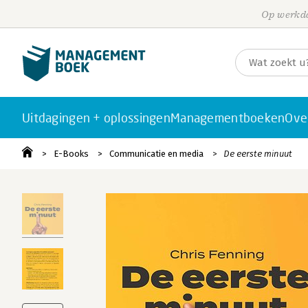
Op werkda
Uitdagingen + oplossingen
Managementboeken
Ove
E-Books
Communicatie en media
De eerste minuut