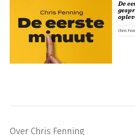
De ee
gespr
ople
Chris Fen
Over Chris Fenning