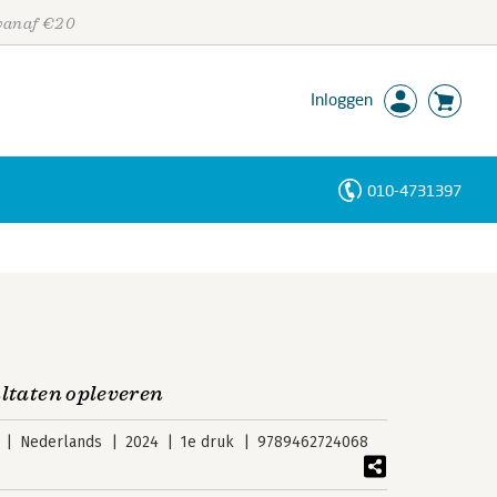
 vanaf €20
Inloggen
010-4731397
Personen
Trefwoorden
ultaten opleveren
Nederlands
2024
1e druk
9789462724068