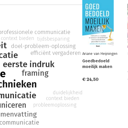
professionele communicatie
context bieden
tijdsbesparing
it
doel-probleem-oplossing
efficiënt vergaderen
catie
Ariane van Heijningen
Goedbedoeld
eerste indruk
moeilijk maken
ie
framing
€ 24,50
chnieken
duidelijkheid
municatie
context bieden
niceren
probleemoplossing
amenvatting
 communicatie