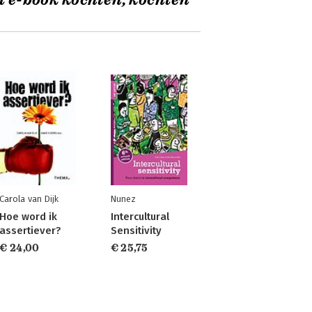
t e-book kochten, kochten
Carola van Dijk
Nunez
Hoe word ik
Intercultural
assertiever?
Sensitivity
€ 24,00
€ 25,75