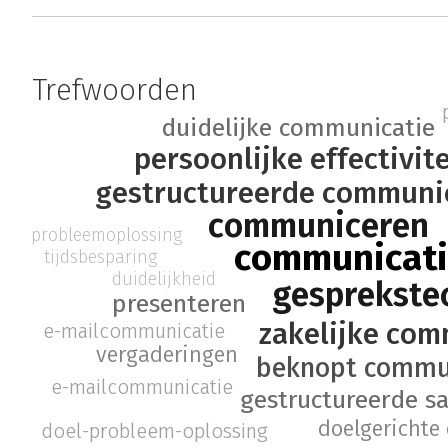
Trefwoorden
duidelijke communicatie
persoonlijke effectivite
gestructureerde communi
communiceren
probleemoplossing
communicat
tijdsbesparing
duidelijkheid
gesprekste
presenteren
zakelijke com
e-mailcommunicatie
vergaderingen
beknopt commu
e-mailcommunicatie
gestructureerde s
doelgerichte
doel-probleem-oplossing