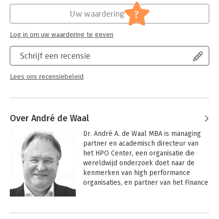
budgetteringsproces eruit moet zien om goed aan te sluiten
op projectorganisaties. Het boek bevat cases van vier
Hoofdrubriek:
Financieel management
?
Uw waardering
projectorganisaties: Heilijgers B.V., BAM Materieel, Strukton
Serie:
Controlling en auditing in de praktijk
Bouw en Vastgoed en Strukton Civiel op basis waarvan het
Log in om uw waardering te geven
budgetteringsprocesmodel is ontwikkeld en één case
(Mammoet) waar het nieuwe model succesvol is getest.
Schrijf een recensie
Lees ons recensiebeleid
Over André de Waal
Dr. André A. de Waal MBA is managing 
partner en academisch directeur van 
het HPO Center, een organisatie die 
wereldwijd onderzoek doet naar de 
kenmerken van high performance 
organisaties, en partner van het Finance 
Function Research & Development 
Center, een organisatie die zich 
Andere boeken door André de Waal
specifiek richt op het versterken van 