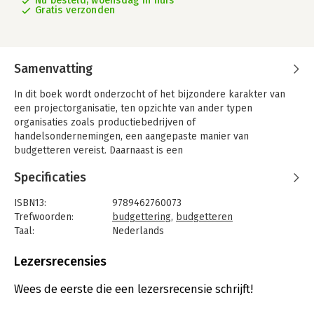
Nu besteld, woensdag in huis
Gratis verzonden
Samenvatting
In dit boek wordt onderzocht of het bijzondere karakter van
een projectorganisatie, ten opzichte van ander typen
organisaties zoals productiebedrijven of
handelsondernemingen, een aangepaste manier van
budgetteren vereist. Daarnaast is een
budgetteringsprocesmodel ontwikkeld dat optimaal voor
Specificaties
projectorganisaties is. Projectorganisaties zijn opgebouwd uit
een portfolio van projecten die gebruik maken van dezelfde
ISBN13:
9789462760073
schaarse hoeveelheid middelen. Het voortschrijdende resultaat
Trefwoorden:
budgettering
,
budgetteren
van deze projectenportfolio moet vervolgens optimaal
Taal:
Nederlands
bijdragen aan de strategische doelstellingen van de
Bindwijze:
paperback
organisatie.
Aantal pagina's:
100
Lezersrecensies
Projectorganisaties zijn meestal georganiseerd als
Uitgever:
Boom
matrixorganisaties die zijn opgebouwd uit projectteams en
Druk:
1
Wees de eerste die een lezersrecensie schrijft!
functionele afdelingen. In dit boek wordt onderzocht hoe het
Verschijningsdatum:
16-7-2014