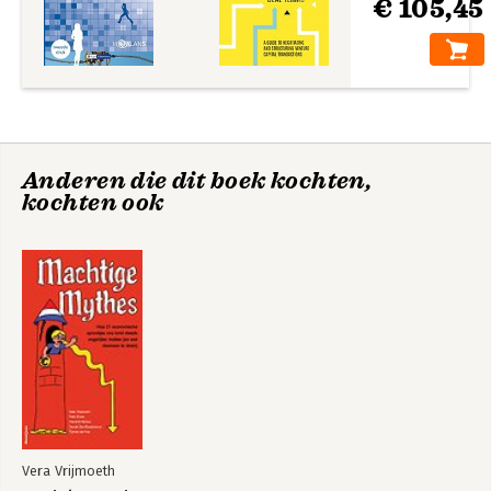
maakt deze methode ook zeer
€ 105,45
geschikt voor zelfstudie.
Zie voor meer informatie www.boekhoudeninbalans.nl en
www.vanvlimmeren.nl.
Anderen die dit boek kochten,
kochten ook
Vera Vrijmoeth