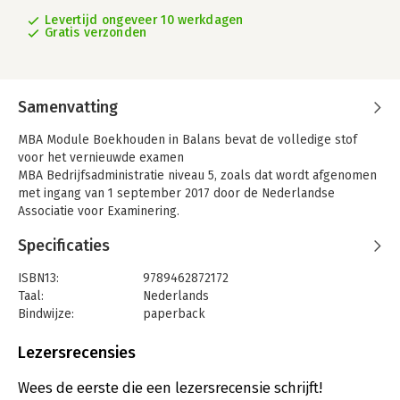
Levertijd ongeveer 10 werkdagen
Gratis verzonden
Samenvatting
MBA Module Boekhouden in Balans bevat de volledige stof
voor het vernieuwde examen
MBA Bedrijfsadministratie niveau 5, zoals dat wordt afgenomen
met ingang van 1 september 2017 door de Nederlandse
Associatie voor Examinering.
We hebben de stof ingedeeld in vijf logisch samenhangende
Specificaties
delen. Deel 0 bevat een herhaling van de gewenste
voorkennis, zodat het mogelijk is om nagenoeg zonder
ISBN13:
9789462872172
voorkennis te starten. In deel 1 Basisbegrippen gaan we verder
Taal:
Nederlands
met de stof die later in elke opgave kan voorkomen. In deel 2
Bindwijze:
paperback
komt de registratie van voorraden aan de orde. In deel 3
Aantal pagina's:
346
bespreken we een diversiteit aan onderwerpen, waarbij de
Uitgever:
Uitgeverij Van Vlimmeren B.V.
Lezersrecensies
nadruk ligt op allerlei kostenboekingen
Verschijningsdatum:
4-9-2017
bij toepassing van de permanence. Ook aan
Wees de eerste die een lezersrecensie schrijft!
correctieboekingen besteden we in dit