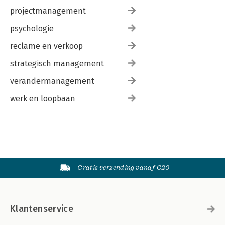
projectmanagement
psychologie
reclame en verkoop
strategisch management
verandermanagement
werk en loopbaan
Gratis verzending vanaf €20
Klantenservice