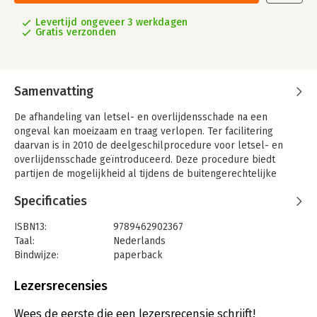
Levertijd ongeveer 3 werkdagen
Gratis verzonden
Samenvatting
De afhandeling van letsel- en overlijdensschade na een
ongeval kan moeizaam en traag verlopen. Ter facilitering
daarvan is in 2010 de deelgeschilprocedure voor letsel- en
overlijdensschade geïntroduceerd. Deze procedure biedt
partijen de mogelijkheid al tijdens de buitengerechtelijke
onderhandelingen een deel van hun geschil ter beoordeling
Specificaties
aan de rechter voor te leggen. Na de procedure worden zij
geacht de onderhandelingen zelf voort te zetten en minnelijk
ISBN13:
9789462902367
af te ronden.
Taal:
Nederlands
De vraag is of deze gerechtelijke procedure de
Bindwijze:
paperback
buitengerechtelijke onderhandelingen daadwerkelijk
Aantal pagina's:
325
verbetert. Welke factoren bemoeilijken of vertragen de
Uitgever:
Boom Juridische Uitgevers
Lezersrecensies
afhandeling en welke specifieke kenmerken van de
Druk:
1
deelgeschilprocedure grijpen daarop in? Om op deze en
Verschijningsdatum:
25-6-2016
Wees de eerste die een lezersrecensie schrijft!