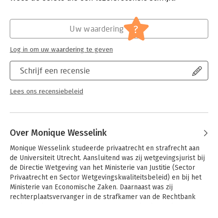
andere vragen een antwoord te krijgen, zijn de eerste vijf jaren
van de procedure middels juridisch en empirisch onderzoek
Hoofdrubriek:
Juridisch
geanalyseerd. Daarbij is onderscheid gemaakt in de effecten
Jongbloed:
Enqueterecht
?
Uw waardering
van de procedure op de buitengerechtelijke onderhandelingen
Serie:
Vrije reeks
voorafgaand daaraan, ten tijde en na afloop daarvan.
Log in om uw waardering te geven
Schrijf een recensie
Lees ons recensiebeleid
Over Monique Wesselink
Monique Wesselink studeerde privaatrecht en strafrecht aan 
de Universiteit Utrecht. Aansluitend was zij wetgevingsjurist bij 
de Directie Wetgeving van het Ministerie van Justitie (Sector 
Privaatrecht en Sector Wetgevingskwaliteitsbeleid) en bij het 
Ministerie van Economische Zaken. Daarnaast was zij 
rechterplaatsvervanger in de strafkamer van de Rechtbank 
Arnhem. Thans is zij programmamanager bij de Academie voor 
Wetgeving en de Academie voor Overheidsjuristen. In 2014 