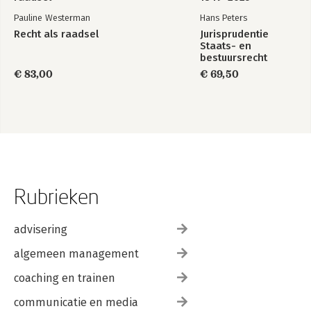
Pauline Westerman
Hans Peters
Recht als raadsel
Jurisprudentie
Staats- en
bestuursrecht
1849-2025
€ 83,00
€ 69,50
Rubrieken
advisering
algemeen management
coaching en trainen
communicatie en media