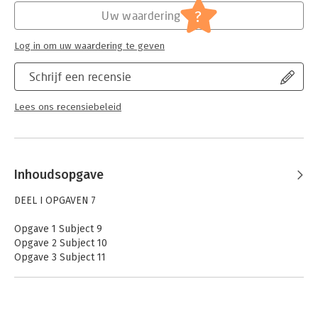
Jongbloed:
Belastingrecht algemeen
?
Uw waardering
Serie:
Boom fiscale casuïstiek
Log in om uw waardering te geven
Schrijf een recensie
Lees ons recensiebeleid
Inhoudsopgave
DEEL I OPGAVEN 7
Opgave 1 Subject 9
Opgave 2 Subject 10
Opgave 3 Subject 11
Opgave 4 Verwatering 12
Opgave 5 Optie vestigen en uitoefenen 13
Opgave 6 Vruchtgebruik/bloot eigendom 14
Opgave 7 Uitreiking bonusaandelen en liquidatie-uitkering 15