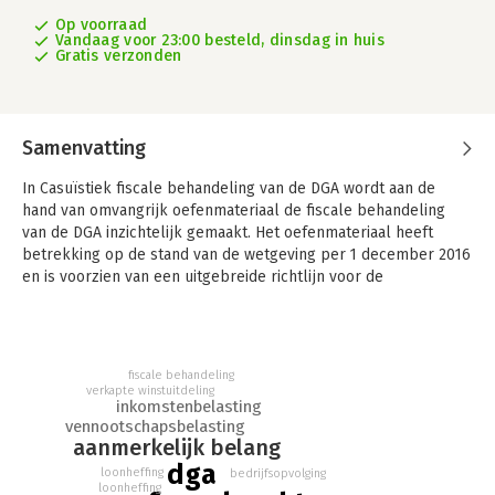
Op voorraad
Vandaag voor 23:00 besteld, dinsdag in huis
Gratis verzonden
Samenvatting
In Casuïstiek fiscale behandeling van de DGA wordt aan de
hand van omvangrijk oefenmateriaal de fiscale behandeling
van de DGA inzichtelijk gemaakt. Het oefenmateriaal heeft
betrekking op de stand van de wetgeving per 1 december 2016
en is voorzien van een uitgebreide richtlijn voor de
beantwoording. Het boek bevat opgaven met uitwerkingen
gebaseerd op de theorie uit het studieboek Fiscale
behandeling van de DGA.
fiscale behandeling
In dit boek komen de volgende thema’s aan bod:
verkapte winstuitdeling
• subject;
inkomstenbelasting
• verwatering;
vennootschapsbelasting
aanmerkelijk belang
• optie vestigen en uitoefenen;
dga
• vruchtgebruik/bloot eigendom;
loonheffing
bedrijfsopvolging
loonheffing
• uitreiking bonusaandelen en liquidatie-uitkering;