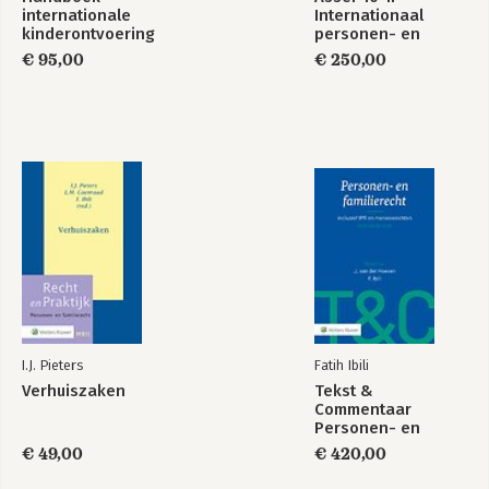
internationale
Internationaal
kinderontvoering
personen- en
familierecht en
€ 95,00
€ 250,00
erfrecht
I.J. Pieters
Fatih Ibili
Verhuiszaken
Tekst &
Commentaar
Personen- en
Familierecht
€ 49,00
€ 420,00