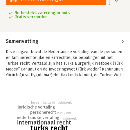
Nu besteld, zaterdag in huis
Gratis verzonden
Samenvatting
Deze uitgave bevat de Nederlandse vertaling van de personen-
en familierechtelijke en erfrechtelijke bepalingen uit het
Turkse recht. Vertaald zijn het Turks Burgerlijk Wetboek (Türk
Medenî Kanunu) en de Invoeringswet (Türk Medenî Kanununun
Yürürlüğü ve Uygulama Şekli Hakkında Kanun), de Turkse Wet
inzake het Internationaal Privaatrecht (Milletlerarası Özel
Hukuk ve Usul Hukuku Kanunu), een aantal bepalingen uit de
Turkse Grondwet (Türkiye Cumhuriyeti Anayasası) en de
Ambtelijke voorschriften met betrekking tot de inschrijving in
burgerlijke stand
naslagwerk
het familieregister van echtscheidingsbeslissingen uit het
juridische vertaling
buitenland (Yabancı Ülke Adlî veya Idarî Makamlarınca verilen
personerecht
grondwet
Kararların Nüfus Kütüğüne Tescili Hakkında Yönetmelik).
nederlandse vertaling
naslagwerk
internationaal recht
Deze uitgave bouwt voort op de vertaling uit 2010 en is vooral
turks recht