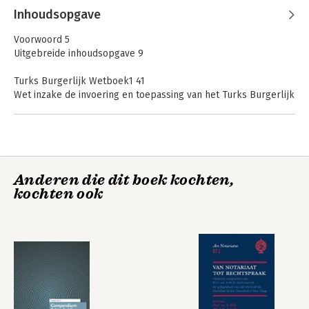
Inhoudsopgave
Voorwoord 5
Uitgebreide inhoudsopgave 9
Turks Burgerlijk Wetboek1 41
Wet inzake de invoering en toepassing van het Turks Burgerlijk
Wetboek2 281
Tekst &
Wetgeving
Commentaar
Wet inzake het internationaal privaatrecht en procesrecht3 291
internationaal
Personen- en
privaatrecht
Ambtelijke voorschriften met betrekking tot de inschrijving in
Familierecht
2026/2027
het familieregister van beslissingen van gerechtelijke of
bestuurlijke autoriteiten van vreemde staten4 307
Anderen die dit boek kochten,
Grondwet van de Republiek Turkije5 (art. 10, 41, 66 en 90) 319
kochten ook
Trefwoordenregister 323