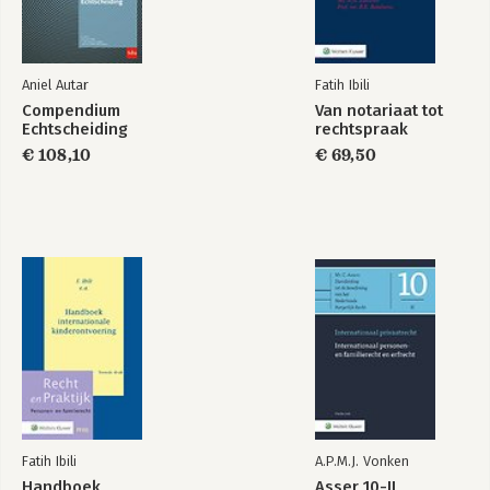
Compendium
Verhuiszaken
Echtscheiding
Aniel Autar
Fatih Ibili
Compendium
Van notariaat tot
Echtscheiding
rechtspraak
€ 108,10
€ 69,50
Bekijk alle boeken
Fatih Ibili
A.P.M.J. Vonken
Handboek
Asser 10-II