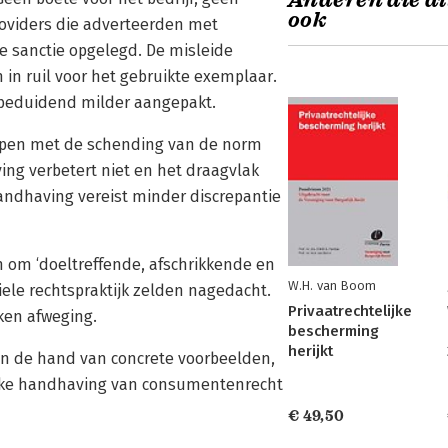
Anderen die di
ook
oviders die adverteerden met
e sanctie opgelegd. De misleide
in ruil voor het gebruikte exemplaar.
beduidend milder aangepakt.
s lopen met de schending van de norm
g verbetert niet en het draagvlak
ndhaving vereist minder discrepantie
om ‘doeltreffende, afschrikkende en
W.H. van Boom
viele rechtspraktijk zelden nagedacht.
Privaatrechtelijke
ken afweging.
bescherming
herijkt
 aan de hand van concrete voorbeelden,
lijke handhaving van consumentenrecht
€ 49,50