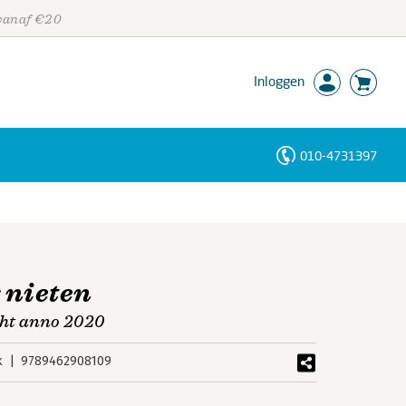
 vanaf €20
Inloggen
010-4731397
Personen
Trefwoorden
 nieten
cht anno 2020
k
9789462908109