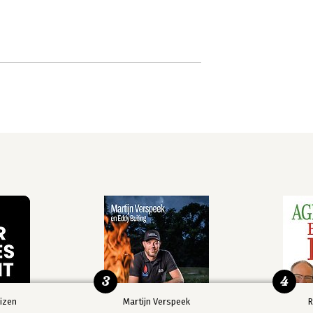
3
4
izen
Martijn Verspeek
R