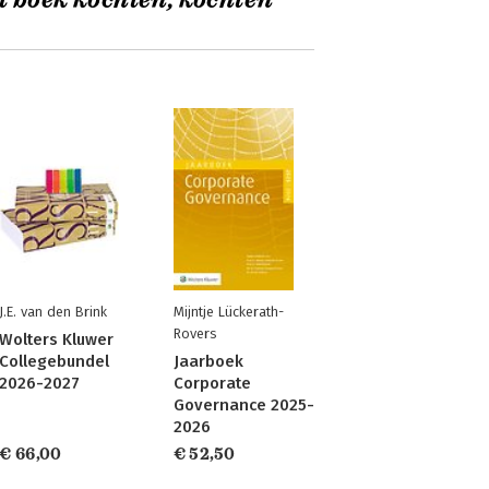
t boek kochten, kochten
J.E. van den Brink
Mijntje Lückerath-
Rovers
Wolters Kluwer
Collegebundel
Jaarboek
2026-2027
Corporate
Governance 2025-
2026
€ 66,00
€ 52,50