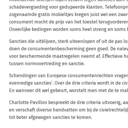
schadevergoeding voor gedupeerde klanten. Telefoonpr
zogenaamde gratis mobieltjes kregen juist wel een zwar
consument mocht de prijs van het toestel terugvorderen 
Oneerlijke bedingen worden soms heel streng en soms 
Sancties die uitblijven, sterk uiteenlopen of uit de pa
doen de consumentenbescherming geen goed. De nalevin
voor beschermende maatregelen neemt af. Effectieve ha
tussen normovertreding en sanctie.
Schendingen van Europese consumentenrechten vragen 
evenredige sancties’. Over de drie criteria wordt in de ci
En wanneer dit wel gebeurt, worstelt men met de te ma
Charlotte Pavillon bespreekt de drie criteria uitvoerig,
en verschaft diverse handvatten om bij de civielrechte
tot beter afgewogen sancties te komen.