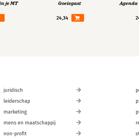
in je MT
Goeiegast
Agenda V
24,34
2
juridisch
p
leiderschap
p
marketing
p
mens en maatschappij
r
non-profit
s