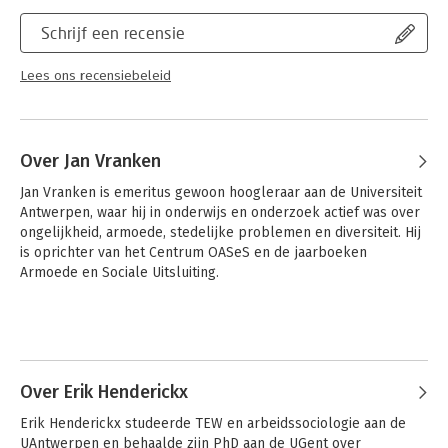
Meer dan voorheen is de aanpak van dit handboek blended. Op
Schrijf een recensie
de Acco-website is competentiegericht studiemateriaal
beschikbaar. Docenten vinden er digitale extra's, zoals
PowerPoint-presentaties, studietaken, zelftoetsen en een
Lees ons recensiebeleid
glossarium.
Over Jan Vranken
Jan Vranken is emeritus gewoon hoogleraar aan de Universiteit 
Antwerpen, waar hij in onderwijs en onderzoek actief was over 
ongelijkheid, armoede, stedelijke problemen en diversiteit. Hij 
is oprichter van het Centrum OASeS en de jaarboeken 
Armoede en Sociale Uitsluiting.
Over Erik Henderickx
Erik Henderickx studeerde TEW en arbeidssociologie aan de 
UAntwerpen en behaalde zijn PhD aan de UGent over 