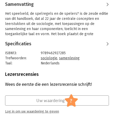
Samenvatting
Het speelveld, de spelregels en de spelers? is de zesde editie
van dit handboek, dat al 22 jaar de centrale concepten en
leerstukken uit de sociologie, met toepassingen op de
samenleving en haar componenten, toelicht in een
toegankelijke taal en vorm. Het boek plaatst de grote
maatschappelijke ontwikkelingen in hun context en stelt de
Specificaties
lezer in staat om de drijvende krachten in de samenleving
beter te begrijpen. Tegelijk helpt het de lezer om inzicht te
ISBN13:
9789462927285
krijgen in de eigen positie in de samenleving en de invloed
Trefwoorden:
sociologie
,
samenleving
daarvan op het handelen.
Taal:
Nederlands
Deze herwerking bevat een nieuw hoofdstuk over de toestand
Bindwijze:
gebonden
van de samenleving vandaag. Naast het dilemma gelijkheid
Aantal pagina's:
556
Lezersrecensies
versus ongelijkheid, nemen de auteurs ook de andere grote
Uitgever:
Acco, Uitgeverij
maatschappelijke spanningsvelden onder de loep, zoals
Druk:
6
Wees de eerste die een lezersrecensie schrijft!
individu versus samenleving, nature versus nurture en
Verschijningsdatum:
4-2-2017
solidariteit versus strijd. Het handboek bevat verder ook korte
biografieën van de belangrijkste klassieke en moderne
Hoofdrubriek:
Mens en maatschappij
?
Uw waardering
sociologen, een uitvoerige literatuurlijst en een personen- en
zakenregister.
Log in om uw waardering te geven