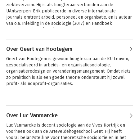
ziekteverzuim. Hij is als hoogleraar verbonden aan de 
UAntwerpen. Erik publiceerde in diverse internationale 
journals omtrent arbeid, personeel en organisatie, en is auteur 
van o.a. Inleiding in de sociologie (2017) en Handboek 
arbeidssociologie (2017).
Andere boeken door Erik
Henderickx
Over Geert van Hootegem
Geert van Hootegem is gewoon hoogleraar aan de KU Leuven, 
gespecialiseerd in arbeids- en organisatiesociologie, 
organisatieredesign en veranderingsmanagement. Omdat niets 
zo praktisch is als een goede theorie ondersteunt hij zowel 
profit- als nonprofit-organisaties.
Over Luc Vanmarcke
Luc Vanmarcke is docent sociologie aan de Vives Kortrijk en 
Strategisch HRM
voorheen ook aan de Arteveldehogeschool Gent. Hij heeft 
vooral belangstelling voor theoretische sociologie en in het 