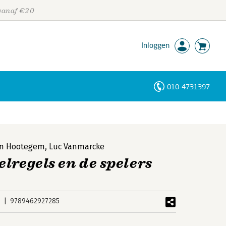
 vanaf €20
Inloggen
010-4731397
Personen
Trefwoorden
an Hootegem
,
Luc Vanmarcke
elregels en de spelers
9789462927285