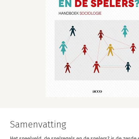
Samenvatting
Het speelveld, de spelregels en de spelers? is de zesde e