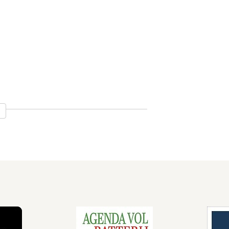
en, gespecialiseerd in arbeids- en 
ringsmanagement. Omdat niets zo 
profit- als nonprofit-organisaties.