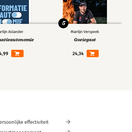
5
rtijn Aslander
Martijn Verspeek
matieautonomie
Goeiegast
4,99
24,34
ersoonlijke effectiviteit