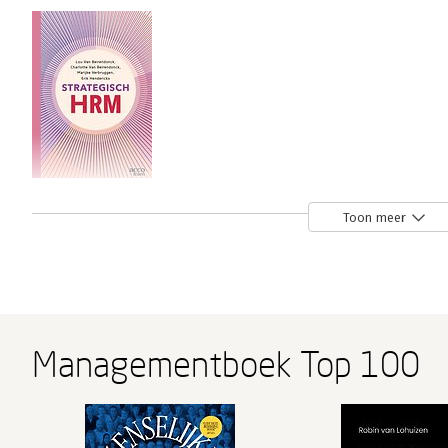
Strategisch HRM
Toon meer
Bekijk alle boeken
Over Geert van Hootegem
Managementboek Top 100
Geert van Hootegem is gewoon hoogleraar aan de KU Leuv
organisatiesociologie, organisatieredesign en verande
praktisch is als een goede theorie ondersteunt hij zowel 