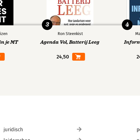
3
4
egem
izen
Ron Steenkist
Ma
in je MT
Agenda Vol, Batterij Leeg
Infor
24,50
2
juridisch
p