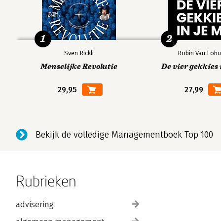
1
2
Andere boeken door Geert van Hoot
Sven Rickli
Robin Van Lohu
Menselijke Revolutie
De vier gekkies 
Bekijk alle boeken
29,95
27,99
Bekijk de volledige Managementboek Top 100
Rubrieken
advisering
Over Luc Vanmarcke