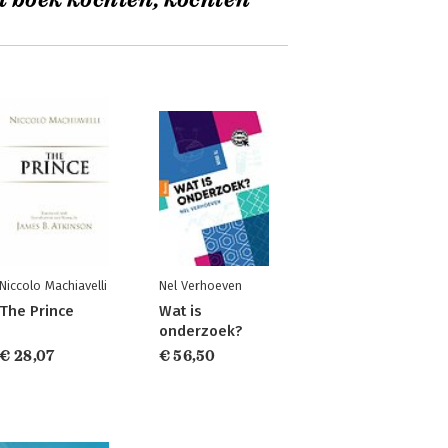
t boek kochten, kochten
Niccolo Machiavelli
Nel Verhoeven
The Prince
Wat is
onderzoek?
€ 28,07
€ 56,50