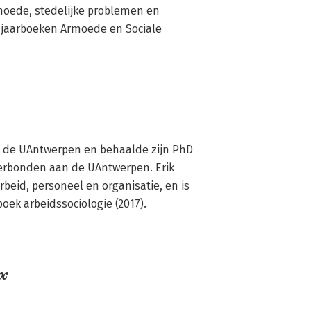
moede, stedelijke problemen en 
e jaarboeken Armoede en Sociale 
n de UAntwerpen en behaalde zijn PhD 
verbonden aan de UAntwerpen. Erik 
beid, personeel en organisatie, en is 
boek arbeidssociologie (2017).
x