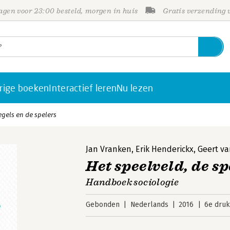
gen voor 23:00 besteld, morgen in huis
Gratis verzending
rige boeken
Interactief leren
Nu lezen
egels en de spelers
Jan Vranken
,
Erik Henderickx
,
Geert v
Het speelveld, de sp
Handboek sociologie
Gebonden
Nederlands
2016
6e druk