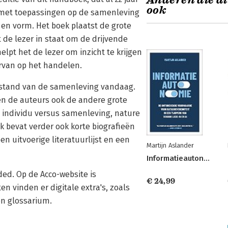
Anderen die di
ook
, met toepassingen op de samenleving
 en vorm. Het boek plaatst de grote
 de lezer in staat om de drijvende
elpt het de lezer om inzicht te krijgen
arvan op het handelen.
estand van de samenleving vandaag.
en de auteurs ook de andere grote
 individu versus samenleving, nature
ek bevat verder ook korte biografieën
n uitvoerige literatuurlijst en een
Martijn Aslander
Informatieautonomie
ed. Op de Acco-website is
€ 24,99
n vinden er digitale extra's, zoals
en glossarium.