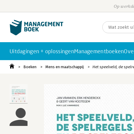
Op werkda
Uitdagingen + oplossingen
Managementboeken
Ove
Boeken
Mens en maatschappij
Het speelveld, de spelr