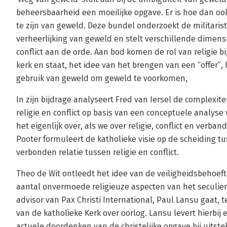
beheersbaarheid een moeilijke opgave. Er is hoe dan ook 
te zijn van geweld. Deze bundel onderzoekt de militaris
verheerlijking van geweld en stelt verschillende dimensi
conflict aan de orde. Aan bod komen de rol van religie bi
kerk en staat, het idee van het brengen van een “offer”
gebruik van geweld om geweld te voorkomen,
In zijn bijdrage analyseert Fred van Iersel de complexit
religie en conflict op basis van een conceptuele analyse
het eigenlijk over, als we over religie, conflict en verb
Pooter formuleert de katholieke visie op de scheiding 
verbonden relatie tussen religie en conflict.
Theo de Wit ontleedt het idee van de veiligheidsbehoeft
aantal onvermoede religieuze aspecten van het seculiere
advisor van Pax Christi International, Paul Lansu gaat, 
van de katholieke Kerk over oorlog. Lansu levert hierbij
actuele doordenken van de christelijke opgave bij uitstek