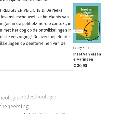
s RELIGIE EN VEILIGHEID. De reeks
e levensbeschouwelijke betekenis van
lingen in de politiek-morele context, in
en met het oog op de ontwikkelingen in
telijke verzorging? De overkoepelende
wikkelingen op deelterreinen van de
Lenny Kruit
Inzet van eigen
ervaringen
€ 30,95
vredestheologie
heologie
ctbeheersing
veiligheidsbeleid