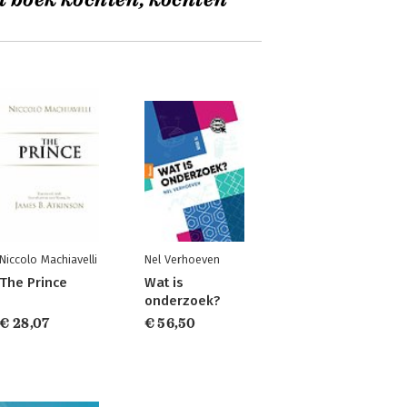
t boek kochten, kochten
Niccolo Machiavelli
Nel Verhoeven
The Prince
Wat is
onderzoek?
€ 28,07
€ 56,50