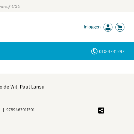
 vanaf €20
Inloggen
010-4731397
Personen
Trefwoorden
o de Wit
,
Paul Lansu
k
9789463011501