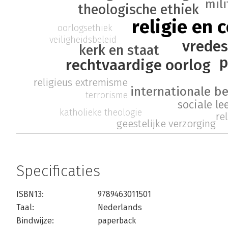
mili
theologische ethiek
religie en c
oorlogsethiek
veiligheidsbeleid
vredes
kerk en staat
p
rechtvaardige oorlog
religieus extremisme
internationale b
terrorisme
sociale le
katholieke theologie
re
geestelijke verzorging
Specificaties
ISBN13:
9789463011501
Taal:
Nederlands
Bindwijze:
paperback