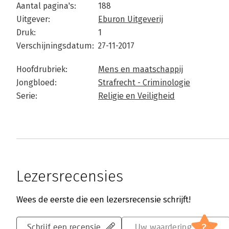
Aantal pagina's:
188
Uitgever:
Eburon Uitgeverij
Druk:
1
Verschijningsdatum:
27-11-2017
Hoofdrubriek:
Mens en maatschappij
Jongbloed:
Strafrecht - Criminologie
Serie:
Religie en Veiligheid
Lezersrecensies
Wees de eerste die een lezersrecensie schrijft!
?
Schrijf een recensie
Uw waardering