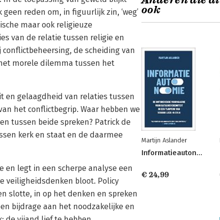
Anderen die di
ook
geen reden om, in figuurlijk zin, ‘weg’
tische maar ook religieuze
es van de relatie tussen religie en
j conflictbeheersing, de scheiding van
, het morele dilemma tussen het
eit en gelaagdheid van relaties tussen
 van het conflictbegrip. Waar hebben we
anden tussen beide spreken? Patrick de
tussen kerk en staat en de daarmee
Martijn Aslander
Informatieautonomie
e en legt in een scherpe analyse een
€ 24,99
 veiligheidsdenken bloot. Policy
ten slotte, in op het denken en spreken
 een bijdrage aan het noodzakelijke en
: de vijand lief te hebben.