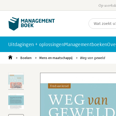
Op werkda
Uitdagingen + oplossingen
Managementboeken
Ove
Boeken
Mens en maatschappij
Weg van geweld