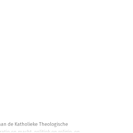
 aan de Katholieke Theologische 
tie en macht, politiek en religie, en 