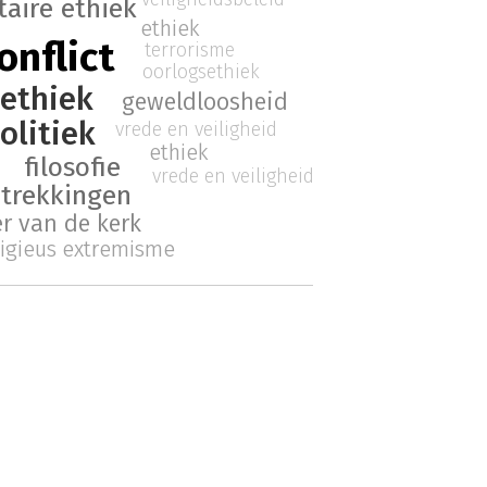
taire ethiek
ethiek
onflict
terrorisme
oorlogsethiek
ethiek
geweldloosheid
olitiek
vrede en veiligheid
ethiek
filosofie
vrede en veiligheid
etrekkingen
er van de kerk
ligieus extremisme