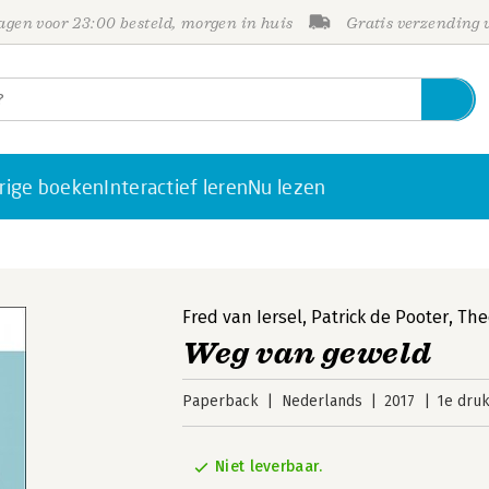
gen voor 23:00 besteld, morgen in huis
Gratis verzending
rige boeken
Interactief leren
Nu lezen
Fred van Iersel
,
Patrick de Pooter
,
The
Weg van geweld
Paperback
Nederlands
2017
1e dru
Niet leverbaar.