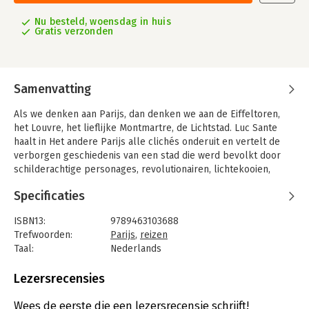
Nu besteld, woensdag in huis
Gratis verzonden
Samenvatting
Als we denken aan Parijs, dan denken we aan de Eiffeltoren,
het Louvre, het lieflijke Montmartre, de Lichtstad. Luc Sante
haalt in Het andere Parijs alle clichés onderuit en vertelt de
verborgen geschiedenis van een stad die werd bevolkt door
schilderachtige personages, revolutionairen, lichtekooien,
onruststokers, bohemiens en straatzangers. Het was een stad
Specificaties
van de arbeiders, de criminelen en de populaire cultuur, een
stad die aan het zicht onttrokken was en vandaag zogoed als
ISBN13:
9789463103688
volledig is verdwenen. Dit rijkelijk geïllustreerde boek schetst
Trefwoorden:
Parijs
,
reizen
het adembenemende verhaal van twee eeuwen leven aan de
Taal:
Nederlands
onderkant.
Bindwijze:
paperback
In Het andere Parijs gaat Luc Sante op zoek naar de ziel van de
Aantal pagina's:
352
Lezersrecensies
stad. Hij toont hoe Parijs symbool staat voor de steden waarin
Uitgever:
Uitgeverij Polis
we leven: het is een labyrint van straten, wijken en mensen,
Druk:
1
Wees de eerste die een lezersrecensie schrijft!