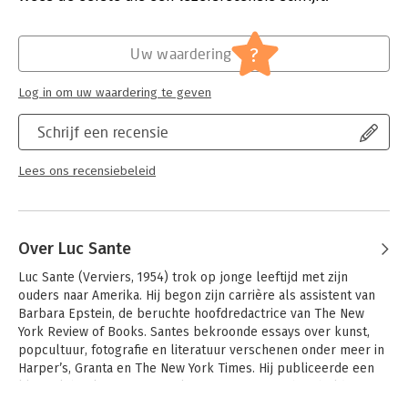
waarin we elk onze weg zoeken.
Verschijningsdatum:
5-6-2018
Hoofdrubriek:
Reizen
?
Uw waardering
Log in om uw waardering te geven
Schrijf een recensie
Lees ons recensiebeleid
Over Luc Sante
Luc Sante (Verviers, 1954) trok op jonge leeftijd met zijn 
ouders naar Amerika. Hij begon zijn carrière als assistent van 
Barbara Epstein, de beruchte hoofdredactrice van The New 
York Review of Books. Santes bekroonde essays over kunst, 
popcultuur, fotografie en literatuur verschenen onder meer in 
Harper’s, Granta en The New York Times. Hij publiceerde een 
klassiek boek over New York, Low Life, en een bejubelde 
autobiografie, The Factory of Facts.