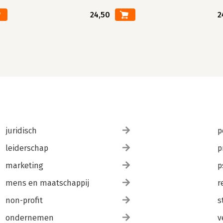
24,50
2
juridisch
p
leiderschap
p
marketing
p
mens en maatschappij
r
non-profit
s
ondernemen
v