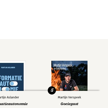
5
rtijn Aslander
Martijn Verspeek
matieautonomie
Goeiegast