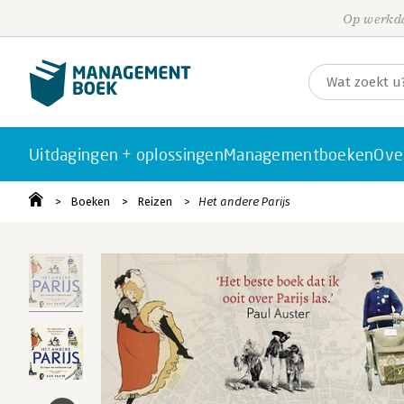
Op werkda
Uitdagingen + oplossingen
Managementboeken
Ove
Boeken
Reizen
Het andere Parijs