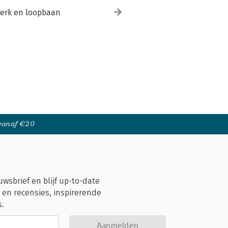
erk en loopbaan
 vanaf €20
uwsbrief en blijf up-to-date
 en recensies, inspirerende
s.
Aanmelden