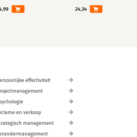
4,99
24,34
ersoonlijke effectiviteit
rojectmanagement
sychologie
eclame en verkoop
trategisch management
erandermanagement