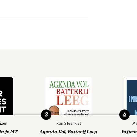
3
4
izen
Ron Steenkist
Ma
in je MT
Agenda Vol, Batterij Leeg
Infor