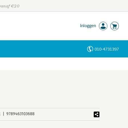
 vanaf €20
Inloggen
010-4731397
Personen
Trefwoorden
k
9789463103688