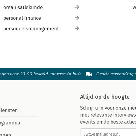
organisatiekunde
w
personal finance
personeelsmanagement
gen voor 23:00 besteld, morgen in huis
Gratis verzending
Altijd op de hoogte
Schrijf u in voor onze nie
diensten
met relevante interviews
events en de beste actie
rogramma
nnen