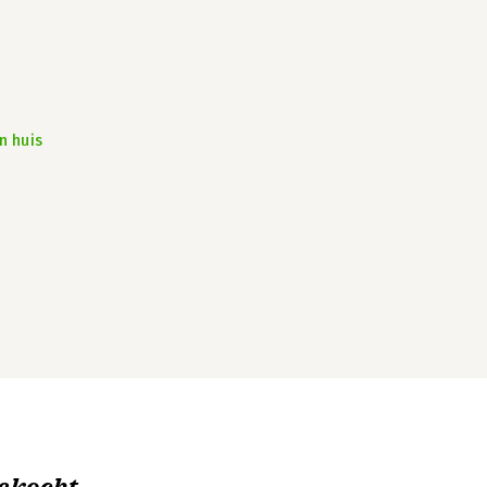
n huis
ekocht