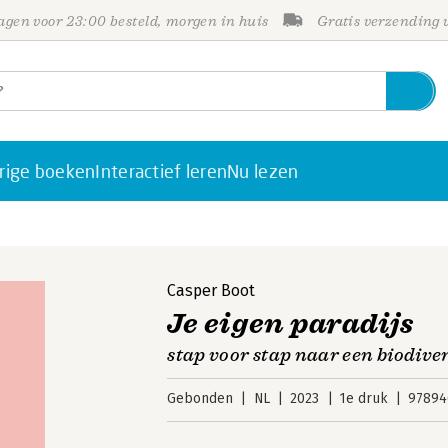
gen voor 23:00 besteld, morgen in huis
Gratis verzending
rige boeken
Interactief leren
Nu lezen
Casper Boot
Je eigen paradijs
stap voor stap naar een biodive
Gebonden
NL
2023
1e druk
97894