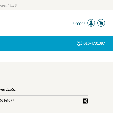
 vanaf €20
Inloggen
010-4731397
Personen
Trefwoorden
rse tuin
63141697