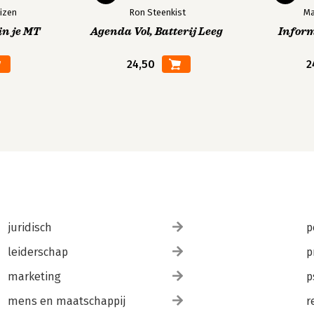
izen
Ron Steenkist
Ma
in je MT
Agenda Vol, Batterij Leeg
Infor
24,50
2
juridisch
p
leiderschap
p
marketing
p
mens en maatschappij
r