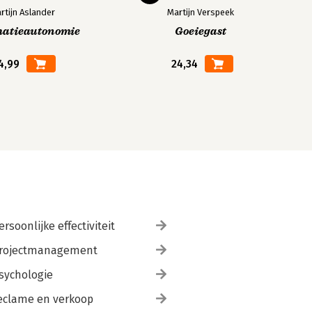
rtijn Aslander
Martijn Verspeek
matieautonomie
Goeiegast
4,99
24,34
ersoonlijke effectiviteit
rojectmanagement
sychologie
eclame en verkoop