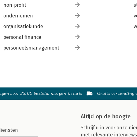
non-profit
s
ondernemen
v
organisatiekunde
w
personal finance
personeelsmanagement
gen voor 23:00 besteld, morgen in huis
Gratis verzending
Altijd op de hoogte
Schrijf u in voor onze nie
diensten
met relevante interviews