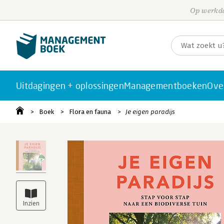
Op werkda
Uitdagingen + oplossingen
Managementboeken
Ove
Boek
Flora en fauna
Je eigen paradijs