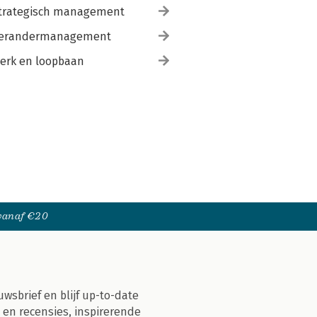
trategisch management
erandermanagement
erk en loopbaan
 vanaf €20
uwsbrief en blijf up-to-date
 en recensies, inspirerende