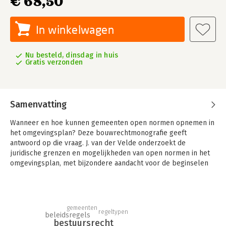
€ 68,50
In winkelwagen
Nu besteld, dinsdag in huis
Gratis verzonden
Samenvatting
Wanneer en hoe kunnen gemeenten open normen opnemen in
het omgevingsplan? Deze bouwrechtmonografie geeft
antwoord op die vraag. J. van der Velde onderzoekt de
juridische grenzen en ­mogelijkheden van open normen in het
omgevingsplan, met bijzondere aandacht voor de beginselen
van rechtszekerheid en evenredigheid.
De auteur blikt terug op het gebruik van open normen in het
(Chw-)bestemmingsplan en kijkt vooruit naar de rol die open
gemeenten
normen kunnen spelen binnen de ­verschillende regeltypen
regeltypen
beleidsregels
van het omgevingsplan.
bestuursrecht