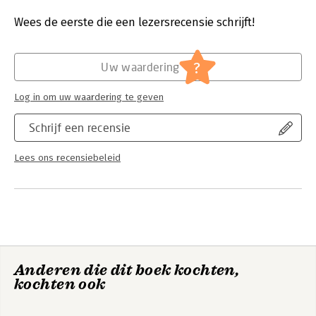
Druk:
1
Verschijningsdatum:
22-9-2025
Wees de eerste die een lezersrecensie schrijft!
Hoofdrubriek:
Juridisch
Jongbloed:
Ruimtelijk bestuursrecht - Bouwbesluit,
?
Uw waardering
Omgevingsrecht
Serie:
Bouwrecht Monografieën
Log in om uw waardering te geven
Schrijf een recensie
Lees ons recensiebeleid
Anderen die dit boek kochten,
kochten ook