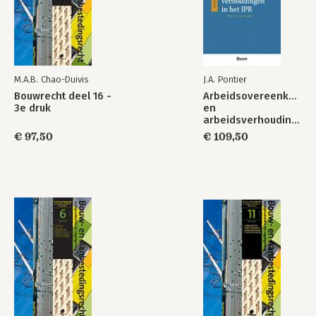
M.A.B. Chao-Duivis
J.A. Pontier
Bouwrecht deel 16 -
Arbeidsovereenkomst
3e druk
en
arbeidsverhoudingen
in het IPR
€ 97,50
€ 109,50