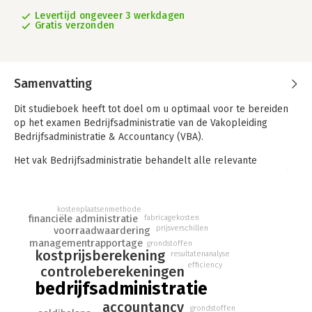
Levertijd ongeveer 3 werkdagen
Gratis verzonden
Samenvatting
Dit studieboek heeft tot doel om u optimaal voor te bereiden
op het examen Bedrijfsadministratie van de Vakopleiding
Bedrijfsadministratie & Accountancy (VBA).
Het vak Bedrijfsadministratie behandelt alle relevante
aspecten van de productieboekhouding, die in dit theorieboek
stap voor stap wordt behandeld. Hierbij wordt steeds uitvoerig
aandacht besteed aan het maken van journaalposten, het
kostenplaatsenmethode
analyseren van de resultaten en het maken van
financiële administratie
fabricagekosten
prijsverschillen
controleberekeningen met behulp van de saldibalans. Aan het
voorraadwaardering
managementrapportage
einde van het boek wordt ook nog aandacht besteed aan het
grondstoffen
kostprijsberekening
resultatenanalyse
opstellen van de interne jaarrekening en aan de boekhouding
efficiency
controleberekeningen
van dienstverlenende bedrijven.
bedrijfsadministratie
In dit boek is veel aandacht besteed aan helder taalgebruik.
accountancy
Ook de opmaak met veel voorbeelden en kernwoorden buiten
grondstoffen