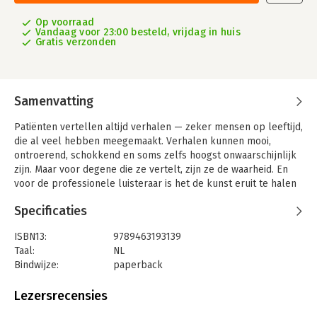
Op voorraad
Vandaag voor 23:00 besteld, vrijdag in huis
Gratis verzonden
Samenvatting
Patiënten vertellen altijd verhalen — zeker mensen op leeftijd,
die al veel hebben meegemaakt. Verhalen kunnen mooi,
ontroerend, schokkend en soms zelfs hoogst onwaarschijnlijk
zijn. Maar voor degene die ze vertelt, zijn ze de waarheid. En
voor de professionele luisteraar is het de kunst eruit te halen
wat van belang is voor diagnose en behandeling.
Specificaties
Sommige verhalen vergeet je nooit meer; ze kleuren ook het
leven van degene die luistert. Dit boek biedt een inkijkje in de
ISBN13:
9789463193139
verhalen die ontstaan in het contact tussen een ouderenarts en
Taal:
NL
haar patiënten. Verhalen om van te leren, je over te
Bindwijze:
paperback
verwonderen en van te genieten.
Aantal pagina's:
168
Uitgever:
Scriptum
Lezersrecensies
Druk:
1