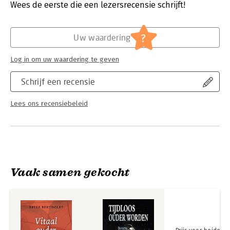
Verschijningsdatum:
8-6-2026
Wees de eerste die een lezersrecensie schrijft!
Hoofdrubriek:
Geneeskunde
?
Uw waardering
Log in om uw waardering te geven
Schrijf een recensie
Lees ons recensiebeleid
Vaak samen gekocht