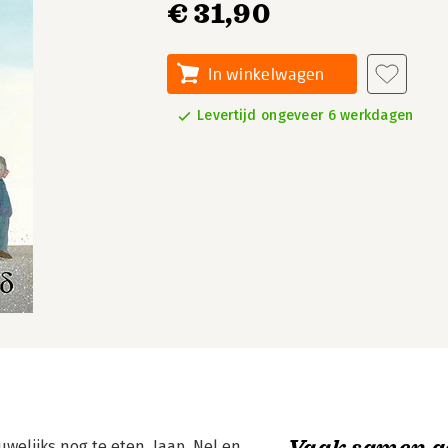
€ 31,90
In winkelwagen
Levertijd ongeveer 6 werkdagen
Vaak samen g
auwelijks nog te eten. Jaap, Nel en