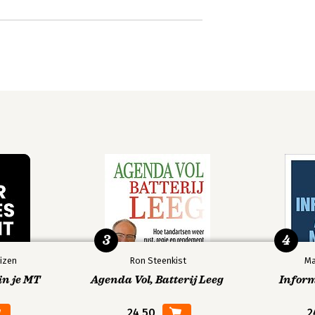
3
4
izen
Ron Steenkist
Ma
in je MT
Agenda Vol, Batterij Leeg
Infor
24,50
2