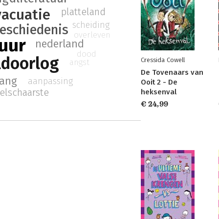
vacuatie
platteland
scheiding
eschiedenis
overleven
tuur
nederland
dood
ldoorlog
Cressida Cowell
angst
De Tovenaars van
rang
aanpassing
Ooit 2 - De
elschaarste
heksenval
€ 24,99