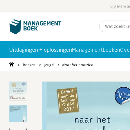
Op werkda
Uitdagingen + oplossingen
Managementboeken
Ove
Boeken
Jeugd
Naar het noorden