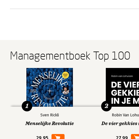
Managementboek Top 100
1
2
Sven Rickli
Robin Van Lohu
Menselijke Revolutie
De vier gekkies 
29,95
27,99