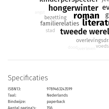
hongerwinter
e
angst
roman
g
bezetting
litera
familierelaties
tweede were
stad
overlevingsd
voeds
dood
overleven
Specificaties
ISBN13:
9789463243599
Taal:
Nederlands
Bindwijze:
paperback
Aantal pagina's:
156