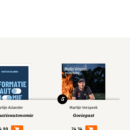
5
rtijn Aslander
Martijn Verspeek
matieautonomie
Goeiegast
4,99
24,34