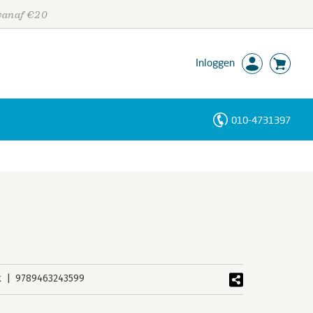
 vanaf €20
Inloggen
010-4731397
Personen
Trefwoorden
k
9789463243599