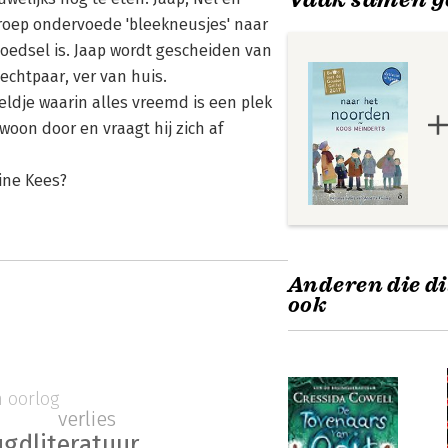
roep ondervoede 'bleekneusjes' naar
oedsel is. Jaap wordt gescheiden van
 echtpaar, ver van huis.
reldje waarin alles vreemd is een plek
woon door en vraagt hij zich af
ine Kees?
Anderen die di
ook
n oorlog
verlies
ugdliteratuur