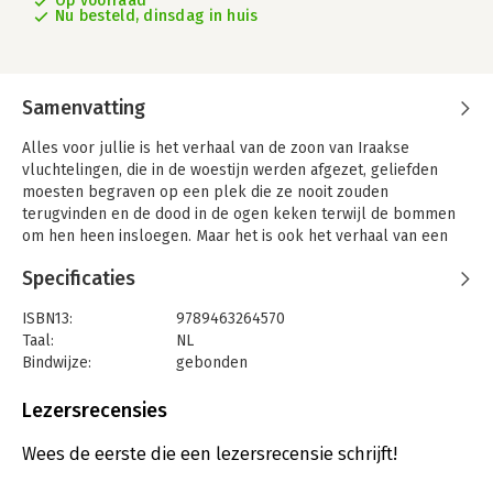
Op voorraad
Nu besteld, dinsdag in huis
Samenvatting
Alles voor jullie is het verhaal van de zoon van Iraakse
vluchtelingen, die in de woestijn werden afgezet, geliefden
moesten begraven op een plek die ze nooit zouden
terugvinden en de dood in de ogen keken terwijl de bommen
om hen heen insloegen. Maar het is ook het verhaal van een
jongen die veilig opgroeide in Nederland en hier de vrijheid had
Specificaties
om zijn grootste passie te ontdekken: lesgeven. Die jongen is
nu Docent van het Jaar van Hogeschool Utrecht 2021.
ISBN13:
9789463264570
Dit bijzondere verhaal, zíjn verhaal, vertelt Amin Asad aan zijn
Taal:
NL
studenten. Dit leidt tot verbinding, het krachtigste middel om
Bindwijze:
gebonden
elkaar echt te begrijpen. Met humor en emotie neemt Amin zijn
Aantal pagina's:
148
lezer mee door de hartverscheurende geschiedenis van zijn
Uitgever:
Deviant, Uitgeverij
Lezersrecensies
ouders en deelt hij zijn persoonlijke manier van lesgeven, die
Druk:
1
hem terecht zo’n prachtige eretitel heeft opgeleverd.
Verschijningsdatum:
15-9-2021
Wees de eerste die een lezersrecensie schrijft!