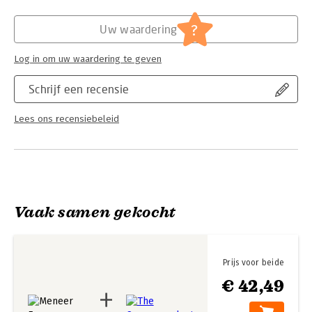
verhalen, boeken, mono- en dialogen, interviews, sketches en
nieuwsberichten bewijzen zijn veelzijdigheid. Als schrijver
?
Uw waardering
pionierde hij ook op internet, op Bieslog, waarvoor hem door
de Nipkowjury de Zilveren Pritchettprijs werd toegekend. Zijn
Log in om uw waardering te geven
boek Schoftentuig werd met de Henriëtte Roland Holst-prijs
bekroond.
Schrijf een recensie
’NIETS ZO FIJN ALS BINNENZIJN.’
Spreekwoord van Meneer Foppe
Lees ons recensiebeleid
Vaak samen gekocht
Prijs voor beide
€ 42,49