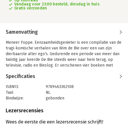
Op voorraad
Vandaag voor 23:00 besteld, dinsdag in huis
Gratis verzonden
Samenvatting
Meneer Foppe. Eenzaamheidsgenieter is een compilatie van de
tragi-komische verhalen van Wim de Bie over een van zijn
dierbaarste alter ego’s. Gedurende een periode van meer dan
twintig jaar keerde De Bie steeds weer naar hem terug, op
televisie, radio en Bieslog. Er verschenen vier boeken met
Meneer Foppe in de hoofdrol: Meneer Foppe en het gedoe,
Specificaties
Meneer Foppe over de rooie, Meneer Foppe in zijn blootje en
Meneer Foppe & de hele reutemeteut, die vele malen werden
ISBN13:
9789463362108
herdrukt. In trefzeker, stijlvast en humoristisch proza neemt
Taal:
NL
De Bie de lezer mee in het hoofd van Meneer Foppe, die
Bindwijze:
gebonden
daardoor niet alleen de zonderling blijft zoals de mensen hem
Uitgever:
Harmonie, Uitgeverij De
zien, maar ook ontroert en je voor hem inneemt.
Druk:
1
Lezersrecensies
De vorig jaar overleden Wim de Bie is vooral bekend als
Verschijningsdatum:
1-10-2024
satiricus en programmamaker, maar als schrijver verdient hij
Wees de eerste die een lezersrecensie schrijft!
minstens zoveel lof. Een ongekende hoeveelheid korte
Hoofdrubriek:
Literatuur en romans