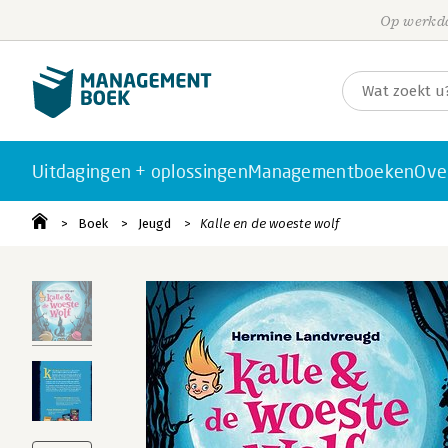
Op werkda
Uitdagingen + oplossingen
Managementboeken
Ove
Boek
Jeugd
Kalle en de woeste wolf