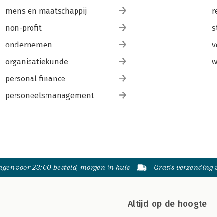
mens en maatschappij
r
non-profit
s
ondernemen
v
organisatiekunde
w
personal finance
personeelsmanagement
gen voor 23:00 besteld, morgen in huis
Gratis verzending
Altijd op de hoogte