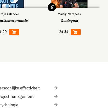
5
rtijn Aslander
Martijn Verspeek
matieautonomie
Goeiegast
4,99
24,34
ersoonlijke effectiviteit
rojectmanagement
sychologie