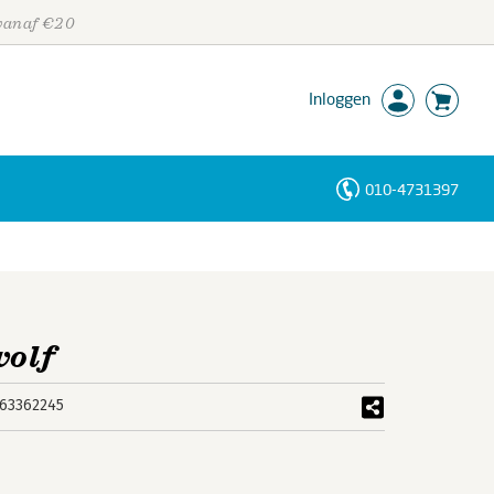
 vanaf €20
Inloggen
010-4731397
Personen
Trefwoorden
wolf
63362245