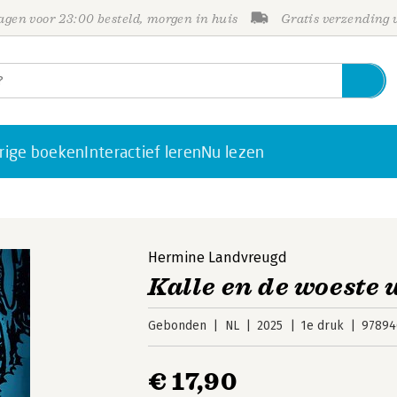
gen voor 23:00 besteld, morgen in huis
Gratis verzending
rige boeken
Interactief leren
Nu lezen
Hermine Landvreugd
Kalle en de woeste 
Gebonden
NL
2025
1e druk
97894
€ 17,90