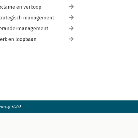
eclame en verkoop
trategisch management
erandermanagement
erk en loopbaan
 vanaf €20