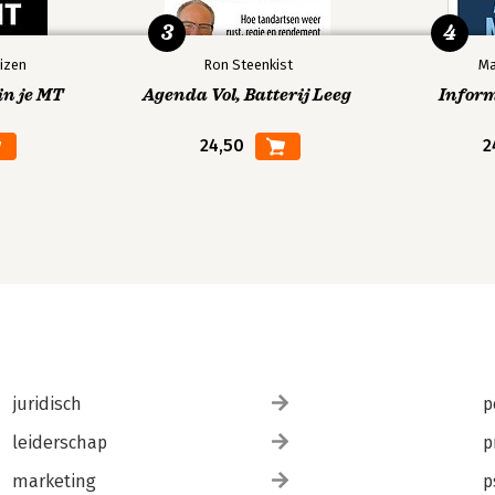
3
4
izen
Ron Steenkist
Ma
in je MT
Agenda Vol, Batterij Leeg
Infor
24,50
2
juridisch
p
leiderschap
p
marketing
p