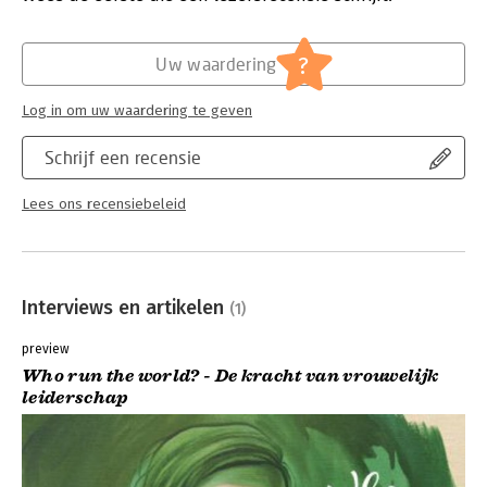
uitdagingen en ervaringen die hun eigen parcours kenmerkten.
Druk:
1
Verschijningsdatum:
25-2-2019
Who run the world? is een boek voor vrouwen én mannen die
?
Uw waardering
geloven dat vrouwelijk leiderschap in ondernemingen, de
Hoofdrubriek:
Leiderschap
politiek of de maatschappij in het algemeen een troef is voor
Log in om uw waardering te geven
de toekomst.
Schrijf een recensie
Lees ons recensiebeleid
Interviews en artikelen
(1)
preview
Who run the world? - De kracht van vrouwelijk
leiderschap