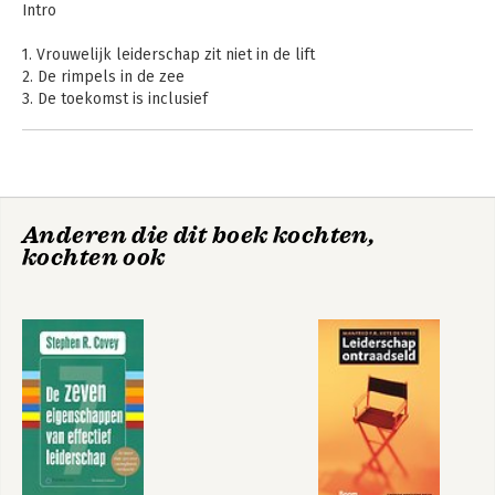
Intro
1. Vrouwelijk leiderschap zit niet in de lift
2. De rimpels in de zee
3. De toekomst is inclusief
4. Genderhokjes
5. Vrouwenguts
6. Een veilige maatschappelijke context voor individuele
ontwikkeling
7. Open organisatieculturen
Anderen die dit boek kochten,
8. De kracht van tribes
kochten ook
9. Get up, stand up!
10. The struggle is real
11. Maatschappelijke koerswijziging
12. De kracht van authenticiteit en verbinding
Epiloog
Go do's