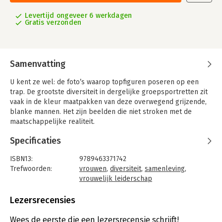
Levertijd ongeveer 6 werkdagen
Gratis verzonden
Samenvatting
U kent ze wel: de foto’s waarop topfiguren poseren op een
trap. De grootste diversiteit in dergelijke groepsportretten zit
vaak in de kleur maatpakken van deze overwegend grijzende,
blanke mannen. Het zijn beelden die niet stroken met de
maatschappelijke realiteit.
Tine Maenhout toont in Who run the world? wat het belang én
Specificaties
de kracht van vrouwelijk leiderschap is. Met meer vrouwen aan
het roer van de samenleving krijg je een diversiteit aan opinies
ISBN13:
9789463371742
en competenties. Stereotiepe denkpatronen worden
Trefwoorden:
vrouwen
,
diversiteit
,
samenleving
,
uitgedaagd en creativiteit, productiviteit en innovatie kunnen
vrouwelijk leiderschap
floreren. Tussendoor delen inspirerende vrouwen als Elke
Taal:
Nederlands
Jeurissen, Ann Caluwaerts, Françoise Chombar, Catherine De
Bindwijze:
paperback
Lezersrecensies
Bolle, Marleen Temmerman, Assita Kanko en vele anderen hun
Aantal pagina's:
244
persoonlijke verhaal. In alle openheid schetsen ze de kansen,
Uitgever:
2e hands artikel
Wees de eerste die een lezersrecensie schrijft!