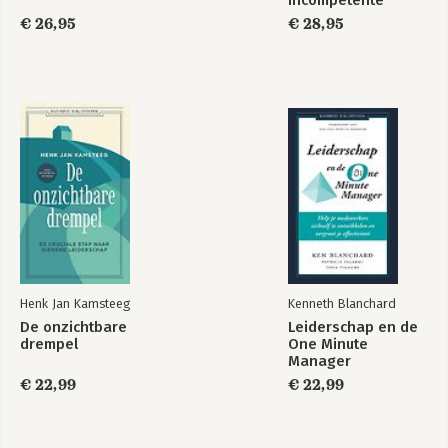
teams
€ 26,95
€ 28,95
Henk Jan Kamsteeg
Kenneth Blanchard
De onzichtbare
Leiderschap en de
drempel
One Minute
Manager
€ 22,99
€ 22,99