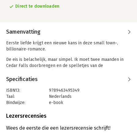
Direct te downloaden
Samenvatting
Eerste liefde krijgt een nieuwe kans in deze small town-,
billionaire-romance.
De eis is belachelijk, maar simpel. Ik moet twee maanden in
Cedar Falls doorbrengen en de spelletjes van de
burgemeester meespelen om ervoor te zorgen dat The
Retreat, Sharpe Internationals nieuwste resort, zijn deuren kan
Specificaties
openen.
ISBN13:
9789463495349
Maar in dit kleine dorpje in Montana woont iemand die ik
Taal:
Nederlands
geprobeerd heb te vergeten, maar zonder resultaat. Asher
Bindwijze:
e-book
Wells. Mijn lavendelmeisje.
Beveiliging:
watermerk
Bestandsformaat:
epub
Lezersrecensies
Ze had grote dromen en wilde weg uit Cedar Falls om haar
Aantal pagina's:
280
stempel op de wereld te drukken. Dus waarom is ze er nog en
Uitgever:
Blush Books
Wees de eerste die een lezersrecensie schrijft!
staat ze hier voor me? En nog belangrijker: waarom kijkt ze
Verschijningsdatum:
1-5-2024
aan met zoveel pijn in haar ogen, alsof ík degene was die