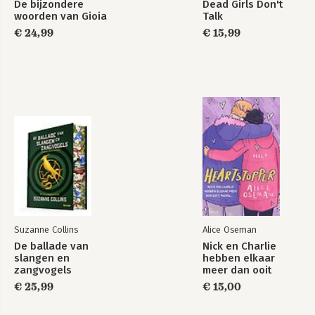
De bijzondere
Dead Girls Don't
woorden van Gioia
Talk
€ 24,99
€ 15,99
Suzanne Collins
Alice Oseman
De ballade van
Nick en Charlie
slangen en
hebben elkaar
zangvogels
meer dan ooit
nodig…
€ 25,99
€ 15,00