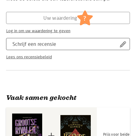
oplossen, onverwachte wendingen overleven en alles op alles
zetten in de strijd om de winst. Er staan niet meer alleen
Hoofdrubriek:
Jeugd
miljoenen op het spel, maar ook harten – en levens.
Serie:
De miljoenenstrijd
?
Uw waardering
Log in om uw waardering te geven
Schrijf een recensie
Lees ons recensiebeleid
Vaak samen gekocht
Prijs voor beide