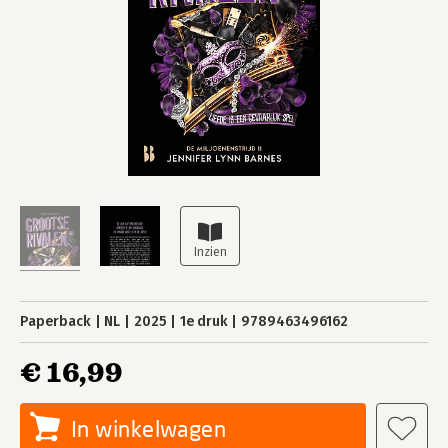
Paperback
NL
2025
1e druk
9789463496162
€ 16,99
In winkelwagen