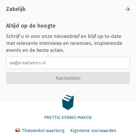
C: Aptitude 171
Geschiedenis 172
Zakelijk
Installeren 172
Werking 173
Altijd op de hoogte
Thunderbird 174
Updates 178
Schrijf u in voor onze nieuwsbrief en blijf up-to-date
Verwijderen 179
met relevante interviews en recensies, inspirerende
Tot slot 181
events en de beste acties.
D: Afdrukken en scannen 183
Verbinding 184
Printer 185
CUPS 185
Aanmelden
Toevoegen 186
PostScript of PCL? 187
Scanner 188
Simpel scannen 188
The Gimp 189
PRETTIG KENNIS MAKEN
Index 191
Thuiswinkel waarborg
Algemene voorwaarden