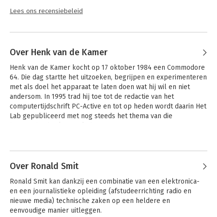
Lees ons recensiebeleid
Over Henk van de Kamer
Henk van de Kamer kocht op 17 oktober 1984 een Commodore 
64. Die dag startte het uitzoeken, begrijpen en experimenteren 
met als doel het apparaat te laten doen wat hij wil en niet 
andersom. In 1995 trad hij toe tot de redactie van het 
computertijdschrift PC-Active en tot op heden wordt daarin Het 
Lab gepubliceerd met nog steeds het thema van die 
historische dag lang geleden. 

Andere boeken door Henk van de
Henk’s onderzoek bestrijkt momenteel Linux, embedded 
Kamer
systemen, virtuele computers en netwerken.
Over Ronald Smit
Ronald Smit kan dankzij een combinatie van een elektronica- 
en een journalistieke opleiding (afstudeerrichting radio en 
nieuwe media) technische zaken op een heldere en 
eenvoudige manier uitleggen.
