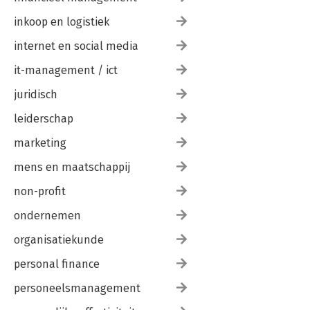
Lijnletters 122
Bézierkromme 123
inkoop en logistiek
Rooster 125
Letter H 127
internet en social media
Opbreken 129
it-management / ict
Puntig 131
Woord 132
juridisch
Tot slot 134
leiderschap
8. Nog meer programma’s 135
Inleiding 136
marketing
Multimedia 136
mens en maatschappij
Audacity 137
VLC 138
non-profit
RawTherapee 139
Videobewerking 141
ondernemen
Documentatie 143
Alternatieven voor Visio 143
organisatiekunde
Scribus 144
personal finance
PDF 145
Internet 146
personeelsmanagement
Transmission 146
Virusscanner 147