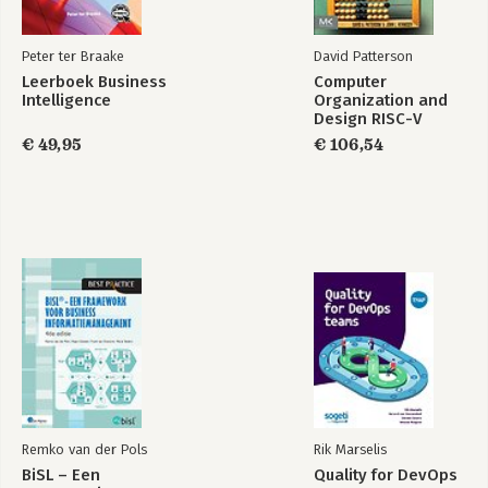
Thunderbird 54
Gmail 56
Peter ter Braake
David Patterson
Overzetten 62
Leerboek Business
Computer
Lightning 62
Intelligence
Organization and
Outlook-conversie 65
Design RISC-V
Conversie 67
Edition
€ 49,95
€ 106,54
Herschikken 68
Lokale mail 71
Tot slot 73
5. LibreOffice 75
Eigen werkplek 76
Extra pakket 76
Werkbalk aanpassen 77
Icoonthema 80
Zijbalk 81
Sjabloon 85
Standaardsjabloon 85
Briefsjabloon 87
Tot slot 93
Remko van der Pols
Rik Marselis
BiSL – Een
Quality for DevOps
6. Fotobewerking 95