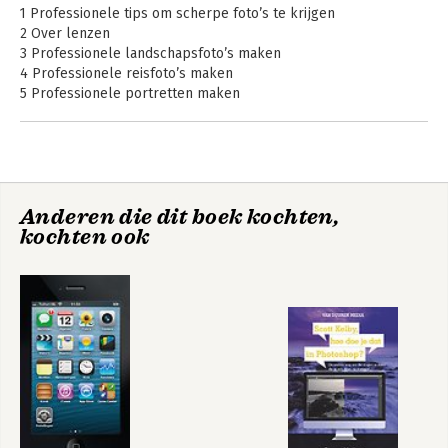
fotografen, Het Photoshop Portretten boek en de succesvolle 
1 Professionele tips om scherpe foto’s te krijgen
reeks Scott Kelby over Digitale fotografie.
2 Over lenzen
3 Professionele landschapsfoto’s maken
4 Professionele reisfoto’s maken
5 Professionele portretten maken
6 Gebruik je flitser als een professional
7 Bruiloften fotograferen als een professional
8 Sportwedstrijden fotograferen
9 Andere onderwerpen professioneel fotograferen
10 Professionele tips voor betere foto’s
Scott Kelby, hoe
Belichten,
Anderen die dit boek kochten,
11 Professionele afdrukken maken
doe je dat in
fotograferen,
kochten ook
Photoshop?
12 Fotorecepten om dé foto te maken
retoucheren!
Index