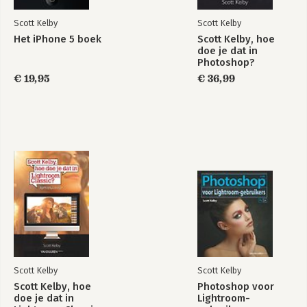
Scott Kelby
Scott Kelby
Het iPhone 5 boek
Scott Kelby, hoe
doe je dat in
Het grote
Scott Kelby's
Photoshop?
Reisfotografie boek
zevenpuntensysteem
voor Lightroom
€ 19,95
€ 36,99
Bekijk alle boeken
Scott Kelby
Scott Kelby
Scott Kelby, hoe
Photoshop voor
doe je dat in
Lightroom-