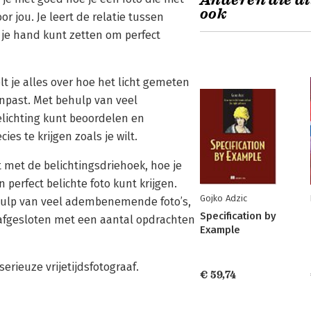
Anderen die di
ook
or jou. Je leert de relatie tussen
r je hand kunt zetten om perfect
t je alles over hoe het licht gemeten
anpast. Met behulp van veel
elichting kunt beoordelen en
ies te krijgen zoals je wilt.
t met de belichtingsdriehoek, hoe je
n perfect belichte foto kunt krijgen.
Gojko Adzic
ehulp van veel adembenemende foto’s,
Specification by
afgesloten met een aantal opdrachten
Example
erieuze vrijetijdsfotograaf.
€ 59,74