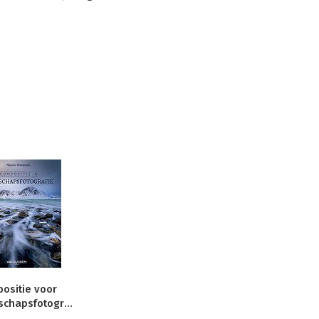
n
ositie voor
landschapsfotografie