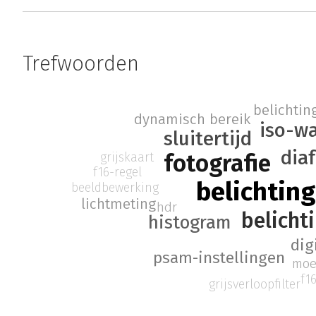
Trefwoorden
belichtin
dynamisch bereik
iso-w
sluitertijd
dia
fotografie
grijskaart
f16-regel
belichtin
beeldbewerking
lichtmeting
hdr
belicht
histogram
dig
psam-instellingen
moe
f1
grijsverloopfilter