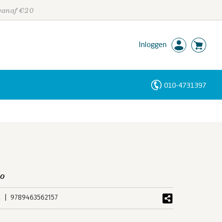
 vanaf €20
Inloggen
010-4731397
Personen
Trefwoorden
to
k
9789463562157