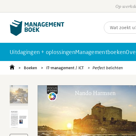
Op werkda
Uitdagingen + oplossingen
Managementboeken
Ove
Boeken
IT-management / ICT
Perfect belichten