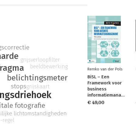
gscorrectie
aarde
grijsverloopfilter
fragma
beeldbewerking
Remko van der Pols
belichtingsmeter
BiSL – Een
g
Framework voor
stops
grijskaart
business
ingsdriehoek
informatiemanagement
€ 49,00
itale fotografie
ilijke lichtomstandigheden
6-regel