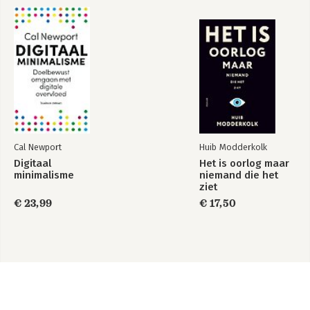
7 Camera en co
Camera
Foto schieten
Video opnemen
App Foto’s
8 Internetten met Safari
Introductie tot Safari
Zoomen en navigeren
Instellingen Safari
Cal Newport
Huib Modderkolk
Digitaal
Het is oorlog maar
A Configuratie en Apple ID
minimalisme
niemand die het
Configuratie starten
ziet
€ 23,99
€ 17,50
Index
Apple ID maken