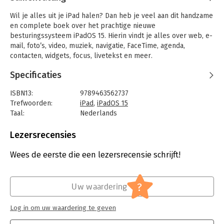
Wil je alles uit je iPad halen? Dan heb je veel aan dit handzame
en complete boek over het prachtige nieuwe
besturingssysteem iPadOS 15. Hierin vindt je alles over web, e-
mail, foto’s, video, muziek, navigatie, FaceTime, agenda,
contacten, widgets, focus, livetekst en meer.
De auteur doet Apples nieuwe besturingssysteem voor de iPad
Specificaties
haarfijn uit de doeken. Van de eerste kennismaking tot het
gebruik van de verbeterde en nieuwe functies en apps: met dit
ISBN13:
9789463562737
boek haal je echt alles uit je iPad!
Trefwoorden:
iPad
,
iPadOS 15
Taal:
Nederlands
Een greep uit de inhoud:
Bindwijze:
paperback
• Verken iPadOS en ontdek hoe je jouw tablet comfortabel
Aantal pagina's:
160
Lezersrecensies
bedient.
Uitgever:
Van Duuren Media
• Alles over (video)bellen met FaceTime en chatten met familie
Druk:
1
Wees de eerste die een lezersrecensie schrijft!
en vrienden.
Verschijningsdatum:
28-9-2022
• Surf veilig op internet en verbreed je kijk op de wereld.
• Oriënteer je onderweg met Kaarten van Apple.
Hoofdrubriek:
Internet en social media
,
IT-management
?
Uw waardering
• Beluister, bekijk en beheer muziek- en videobestanden.
/ ICT
• Bekijk en verfraai je foto’s in de hoogst mogelijke kwaliteit.
Log in om uw waardering te geven