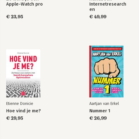
Account toevoegen met sjabloon
Apple-Watch pro
Internetresearch
Account uitschakelen
en
Ontdek de iPhone
datajournalistiek
bijgewerkt voor iOS
€ 23,95
€ 49,99
4 Apple ID en iCloud
17
Apple ID beheren
Betalen
Apple Pay
iCloud
Bekijk alle boeken
Media en aankopen
Zoek mijn
5 Contacten
Adresboek
Contact toevoegen
Contact opzoeken
Contacten beheren
Contact gebruiken
Etienne Donicie
Aartjan van Erkel
Hoe vind je me?
Nummer 1
6 Communicatie
€ 29,95
€ 26,99
FaceTime
Berichten
Mail