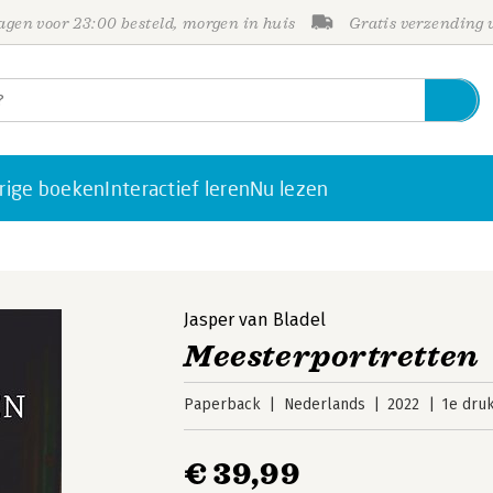
gen voor 23:00 besteld, morgen in huis
Gratis verzending
rige boeken
Interactief leren
Nu lezen
Jasper van Bladel
Meesterportretten
Paperback
Nederlands
2022
1e dru
€ 39,99