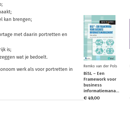
o;
maakt;
el kan brengen;
portage met daarin portretten en
jk is;
 zeggen wat je bedoelt.
Remko van der Pols
onoom werk als voor portretten in
BiSL – Een
Framework voor
business
informatiemanagement
€ 49,00