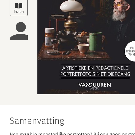
Samenvatting
Hoe maak je meesterlijke portretten? Bij een goed portr