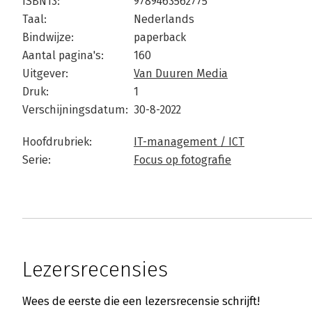
ISBN13:
9789463562775
Taal:
Nederlands
Bindwijze:
paperback
Aantal pagina's:
160
Uitgever:
Van Duuren Media
Druk:
1
Verschijningsdatum:
30-8-2022
Hoofdrubriek:
IT-management / ICT
Serie:
Focus op fotografie
Lezersrecensies
Wees de eerste die een lezersrecensie schrijft!