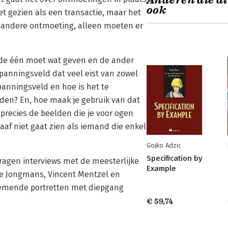
Anderen die di
ook
t gezien als een transactie, maar het
e andere ontmoeting, alleen moeten er
t de één moet wat geven en de ander
panningsveld dat veel eist van zowel
spanningsveld en hoe is het te
uden? En, hoe maak je gebruik van dat
precies de beelden die je voor ogen
graaf niet gaat zien als iemand die enkel
Gojko Adzic
Specification by
ragen interviews met de meesterlijke
Example
ne Jongmans, Vincent Mentzel en
nemende portretten met diepgang
€ 59,74