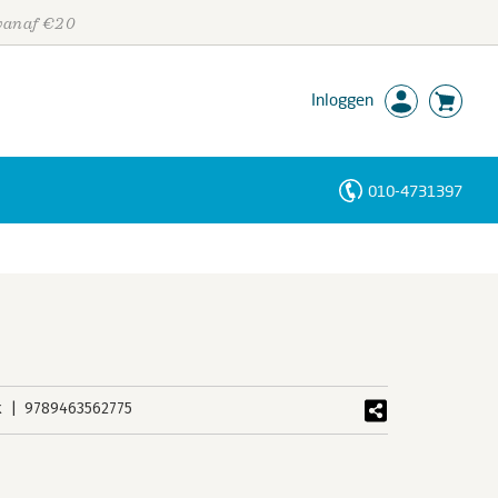
 vanaf €20
Inloggen
010-4731397
Personen
Trefwoorden
k
9789463562775