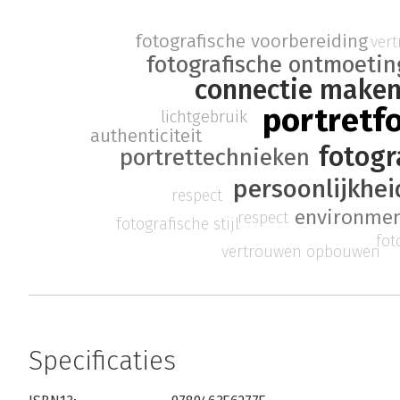
fotografische voorbereiding
ver
fotografische ontmoetin
connectie make
portretf
lichtgebruik
authenticiteit
fotogr
portrettechnieken
persoonlijkhei
respect
environmen
respect
fotografische stijl
fot
vertrouwen opbouwen
Specificaties