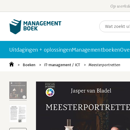
Op werkda
Uitdagingen + oplossingen
Managementboeken
Ove
Boeken
IT-management / ICT
Meesterportretten