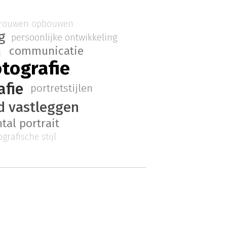
trouwen opbouwen
g
persoonlijke ontwikkeling
n
communicatie
otografie
afie
portretstijlen
d vastleggen
tal portrait
ografische stijl