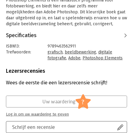
Photoshop Elements is een fantastisch programma voor
fotobewerking, en biedt hier en daar zelfs meer
mogelijkheden dan Adobe Photoshop. Dit kleurrijke boek gaat
daar uitgebreid op in, en laat u spelenderwijs ervaren hoe u uw
digitale beeldverzameling beheert, gebruikt, corrigeert,
verbetert, bewerkt of vervalst. Aan de hand van talloze
Specificaties
speelse voorbeelden laat de auteur u zien hoe u zelf een
digitale beeldartiest wordt. En met de voorbeeldbestanden die
ISBN13:
9789463562911
u kunt downloaden kunt u snel aan de slag.
Trefwoorden:
grafisch
,
beeldbewerking
,
digitale
Uit de inhoud:
fotografie
,
Adobe
,
Photoshop Elements
- Aan de slag: wegwijs worden in de Organizer en de Editor
2023
,
Elements 2023
- Snelle handelingen: werken met Photomerge en de
Taal:
Nederlands
Lezersrecensies
Instructiemodus
Bindwijze:
paperback
- Bestanden en bestandsindelingen: werken met foto’s en
Aantal pagina's:
256
Wees de eerste die een lezersrecensie schrijft!
andere bestanden
Uitgever:
Van Duuren Media
- Bijsnijden: afbeeldingen op maat maken
Druk:
1
- Kleur: kleurmodi en kleurmodellen
Verschijningsdatum:
22-12-2022
?
Uw waardering
- Bewerken: corrigeren en retoucheren
- Deelgebieden: selecties maken
Hoofdrubriek:
IT-management / ICT
Log in om uw waardering te geven
- Complexere afbeeldingen: werken met lagen
Serie:
Ontdek
- Inkleuren: omtrekken en vullingen
Schrijf een recensie
- De boodschap overbrengen: werken met tekst