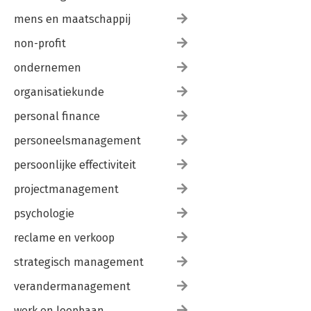
Zoeken op visuele kenmerken
mens en maatschappij
Zoeken op metagegevens
Automatische selectie
non-profit
Aan een locatie koppelen
ondernemen
12 Speciale projecten en uitvoer
Speciale projecten
organisatiekunde
Afbeeldingen opslaan
personal finance
Afdrukken
Afbeeldingen delen
personeelsmanagement
Catalogus bijwerken
Back-up van catalogus
persoonlijke effectiviteit
Catalogi beheren
projectmanagement
Index
psychologie
reclame en verkoop
strategisch management
verandermanagement
werk en loopbaan