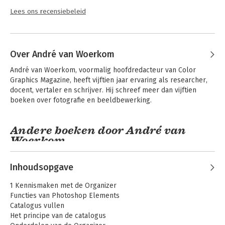
- Creativiteit: tekenen, schilderen en gummen
Lees ons recensiebeleid
- Uitvoer: afdrukken, presenteren en gereedmaken voor
internet
Over André van Woerkom
André van Woerkom, voormalig hoofdredacteur van Color 
Graphics Magazine, heeft vijftien jaar ervaring als researcher, 
docent, vertaler en schrijver. Hij schreef meer dan vijftien 
boeken over fotografie en beeldbewerking.
Andere boeken door André van
Woerkom
Inhoudsopgave
1 Kennismaken met de Organizer
Functies van Photoshop Elements
Catalogus vullen
Het principe van de catalogus