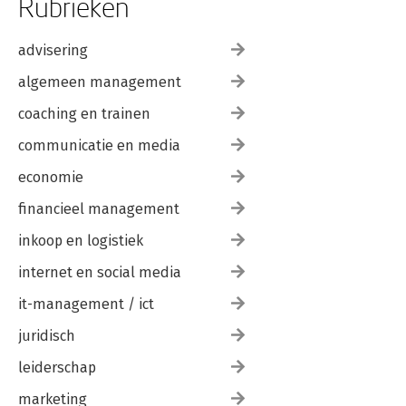
Rubrieken
Aparte tekstachtergrond maken
Deelvenster Afbeeldingen
advisering
10 Tekenen, schilderen, gummen
algemeen management
Zelf aan de slag
Penseel en Potlood
coaching en trainen
Penseelopties
Werken met een tekentablet
communicatie en media
Zelf een penseel maken
economie
Overtrekken
Tekenen zonder tekenmateriaal
financieel management
Gumgereedschap
inkoop en logistiek
11 Beter beheer
Stapels
internet en social media
Metagegevens
it-management / ict
Bijschriften en notities
Werken met trefwoordtags
juridisch
Personen taggen
Werken met Albums
leiderschap
Automatische analyse met slimme tags
Zoeken op slimme tags en meer
marketing