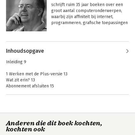
schrijft ruim 35 jaar boeken over een 
groot aantal computeronderwerpen, 
waarbij zijn affiniteit bij internet, 
programmeren, grafische toepassingen 
en AI ligt. Tegenwoordig houdt hij zich 
voornamelijk bezig met het uitbouwen 
Andere boeken door Bob van
van de uitgeverij, en werkt hij aan 
Duuren
nieuwe uitgavemodellen. Hij is nog altijd 
Inhoudsopgave
een veelgevraagd spreker in binnen- 
en buitenland en geeft sinds 2002 
Inleiding 9
leiding aan Van Duuren Media.
1 Werken met de Plus-versie 13
Wat zit erin? 13
Abonnement afsluiten 15
Abonnement beëindigen 16
Aanvullende functionaliteit bekijken 17
Meer instellingen 18
AI en ethiek: interview met Marco Derksen 21
Anderen die dit boek kochten,
2 Plug-ins gebruiken 27
Van SEO naar GEO
Laat Copilot voor je
kochten ook
Plug-ins activeren 27
werken
Plug-ins zoeken en installeren 29