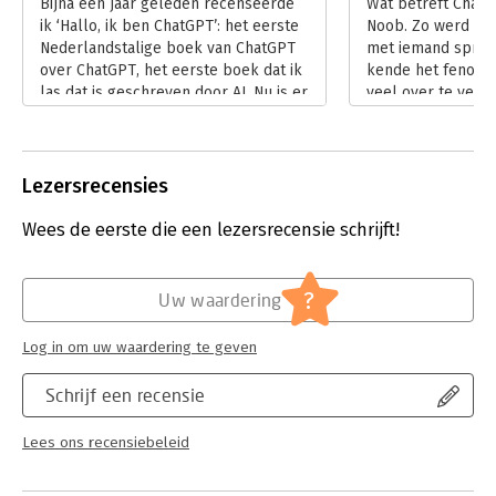
Bijna een jaar geleden recenseerde
Wat betreft ChatG
ik ‘Hallo, ik ben ChatGPT’: het eerste
Noob. Zo werd ik 
Nederlandstalige boek van ChatGPT
met iemand sprak 
over ChatGPT, het eerste boek dat ik
kende het fenomee
las dat is geschreven door AI. Nu is er
veel over te verte
een opvolger: ‘Geavanceerd ChatGPT’
‘Geavanceerd Cha
van Bob van Duuren en voorzien van
kennisachterstand 
een voorwoord door ChatGTP.
Lees verder
Lees verder
Lezersrecensies
Wees de eerste die een lezersrecensie schrijft!
?
Uw waardering
Log in om uw waardering te geven
Schrijf een recensie
Lees ons recensiebeleid