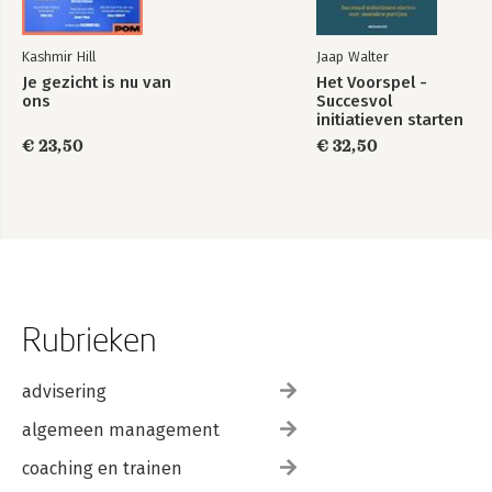
8 Nawoord 195
A De techniek achter ChatGPT 197
Kashmir Hill
Jaap Walter
Inleiding 197
Je gezicht is nu van
Het Voorspel -
Meer over de transformerarchitectuur 197
ons
Succesvol
Het brein van moderne machine learning: neurale netwerken
initiatieven starten
202
met meerdere
€ 23,50
€ 32,50
Uitbreiding op de technieken voor modeltraining 206
partijen
Recente vooruitgang in AI en machine learning 208
Index 211
Rubrieken
advisering
algemeen management
coaching en trainen