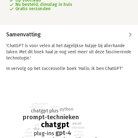
Op voorraad
Nu besteld, dinsdag in huis
Gratis verzonden
Samenvatting
'ChatGPT is voor velen al het dagelijkse hulpje bij allerhande
taken. Met dit boek haal je nog veel meer uit deze fascinerende
technologie.'
In vervolg op het succesvolle boek 'Hallo, ik ben ChatGPT'
klom Bob van Duuren weerom in de pen en schreef hij samen
met ChatGPT dit vervolgboek, dat bedoeld is voor de meer
ervaren gebruiker die nóg meer uit deze veelzijdige
technologie wil halen. Het boek gaat voorbij aan de basis en
veronderstelt een algemene kennis van en handigheid met
auteursrecht
ChatGPT. De auteurs behandelen onder andere functionaliteit
spotify
auteursrecht
python
chatgpt plus
van de (betaalde) Plus-versie, waaronder de mogelijkheden
prompt-technieken
van de live internettoegang en het toepassen van talloze plug-
chatgpt
ins waarmee de mogelijkheden van ChatGPT enorm worden
excel
pdf
internet
vba
pdf
uitgebreid.
gpt-4
privacy
plug-ins
ethiek
wolfram
spotify