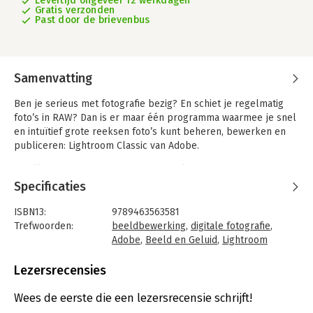
Levertijd ongeveer 12 werkdagen
Gratis verzonden
Past door de brievenbus
Samenvatting
Ben je serieus met fotografie bezig? En schiet je regelmatig
foto’s in RAW? Dan is er maar één programma waarmee je snel
en intuïtief grote reeksen foto’s kunt beheren, bewerken en
publiceren: Lightroom Classic van Adobe.
Bij elke nieuwe versie van Lightroom komen er weer extra
mogelijkheden bij. In deze nieuwe editie van het boek worden
Specificaties
die uitbreidingen in Lightroom uitgebreid behandeld. Je kunt via
de bijbehorende filmpjes alles over deze vernieuwingen leren
ISBN13:
9789463563581
en toepassen op jouw eigen werk. Deze nieuwe editie biedt
Trefwoorden:
beeldbewerking
,
digitale fotografie
,
ook een diepgaande kijk op de nieuwste functies en
Adobe
,
Beeld en Geluid
,
Lightroom
verbeteringen die Adobe heeft toegevoegd aan Lightroom
Classic CC
Classic.
Taal:
Nederlands
Lezersrecensies
Bindwijze:
paperback
Nieuw in deze editie is de uitgebreide uitleg over de
Aantal pagina's:
256
Wees de eerste die een lezersrecensie schrijft!
verbeterde AIfunctionaliteiten in Lightroom Classic, zoals
Uitgever:
Van Duuren Media