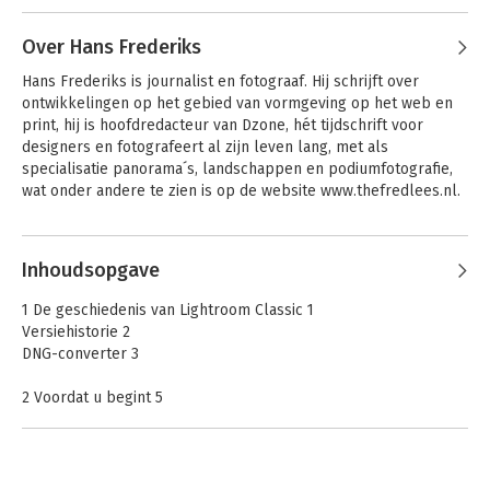
Andere boeken door Pieter Dhaeze
Over Hans Frederiks
Hans Frederiks is journalist en fotograaf. Hij schrijft over 
ontwikkelingen op het gebied van vormgeving op het web en 
print, hij is hoofdredacteur van Dzone, hét tijdschrift voor 
designers en fotografeert al zijn leven lang, met als 
specialisatie panorama´s, landschappen en podiumfotografie, 
wat onder andere te zien is op de website www.thefredlees.nl.
Andere boeken door Hans
Inhoudsopgave
Frederiks
Handboek Canon
Reisfotografie
EOS
1 De geschiedenis van Lightroom Classic 1
Versiehistorie 2
DNG-converter 3
2 Voordat u begint 5
De structuur van Lightroom 6
Locatie van de catalogus 8
Stapsgewijs beginnen 11