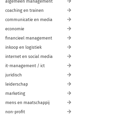
algemeen management
Zonder gps-coördinaten 161
Locaties 163
coaching en trainen
Gps-logger 164
communicatie en media
11 Boek 167
economie
Interface 168
Een boek voorbereiden 169
financieel management
Opmaak 172
Extra opmaak 180
inkoop en logistiek
Opmaaktips 183
Bestelprocedure 186
internet en social media
it-management / ict
12 Presentatie 189
Een verzameling maken 190
juridisch
Module Presentatie 191
leiderschap
13 Afdrukken 197
De module Afdrukken 198
marketing
Praktijkvoorbeelden 203
mens en maatschappij
De instellingen op een Mac 211
non-profit
14 Foto’s presenteren op het web 215