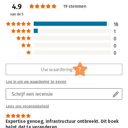
-
Slimme notitiekoppelingen voor diepere inzichten –
Ontdek
4.9
Verschijningsdatum:
29-7-2025
19 stemmen
verbanden tussen ideeën en bouw een dynamisch
van de 5
kennisnetwerk.
Hoofdrubriek:
Communicatie en media
-
Praktische en toegankelijke gids –
Van installatie tot
18
geavanceerde functies zoals Graph View en plug-ins, stap voor
1
stap uitgelegd. Trefwoorden: obsidian
0
0
0
?
Uw waardering
Log in om uw waardering te geven
Schrijf een recensie
Lees ons recensiebeleid
Expertise genoeg, infrastructuur ontbreekt. Dit boek
helpt dat te veranderen