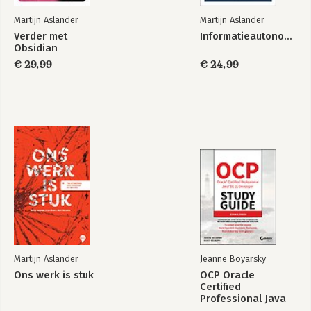
Martijn Aslander
Martijn Aslander
Verder met
Informatieautonomie
Obsidian
€ 29,99
€ 24,99
Verder met
Nooit af
Obsidian
Bekijk alle boeken
Martijn Aslander
Jeanne Boyarsky
Ons werk is stuk
OCP Oracle
Certified
Professional Java
SE 21 Developer