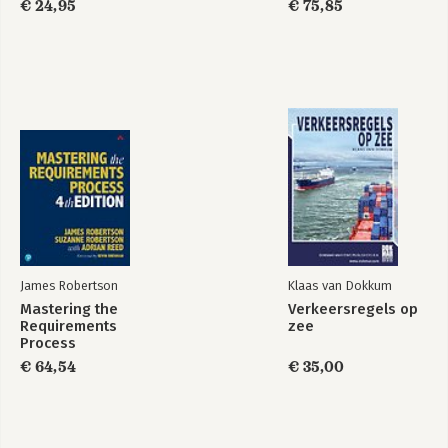
€ 24,95
€ 75,85
Study Guide: Exam
1Z0–830
James Robertson
Klaas van Dokkum
Mastering the
Verkeersregels op
Requirements
zee
Process
€ 64,54
€ 35,00