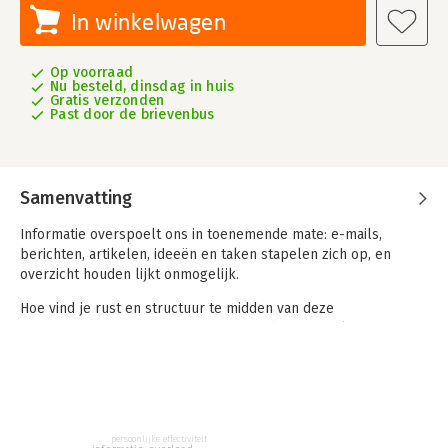
In winkelwagen
Op voorraad
Nu besteld, dinsdag in huis
Gratis verzonden
Past door de brievenbus
Samenvatting
Informatie overspoelt ons in toenemende mate: e-mails,
berichten, artikelen, ideeën en taken stapelen zich op, en
overzicht houden lijkt onmogelijk.
Hoe vind je rust en structuur te midden van deze
informatiestorm? Het antwoord is Obsidian, jouw slimme
digitale tweede brein. In dit praktische boek leert Martijn
Aslander je stap voor stap hoe je Obsidian gebruikt om al je
waardevolle kennis effectief vast te leggen, te organiseren en
moeiteloos terug te vinden. Obsidian onderscheidt zich van
andere tools omdat het werkt met simpele tekstbestanden,
persoonlijke effectiviteit