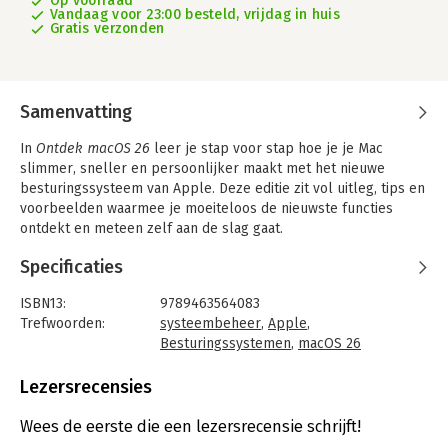
Op voorraad
Vandaag voor 23:00 besteld, vrijdag in huis
Gratis verzonden
Samenvatting
In
Ontdek macOS 26
leer je stap voor stap hoe je je Mac
slimmer, sneller en persoonlijker maakt met het nieuwe
besturingssysteem van Apple. Deze editie zit vol uitleg, tips en
voorbeelden waarmee je moeiteloos de nieuwste functies
ontdekt en meteen zelf aan de slag gaat.
macOS 26, dat dit najaar beschikbaar komt, brengt een
Specificaties
opvallend nieuw design met zich mee: Liquid Glass – fris,
transparant en helemaal van nu. Spotlight werkt nu slimmer
ISBN13:
9789463564083
en sneller: één zoekopdracht toont alles van documenten tot
Trefwoorden:
systeembeheer
,
Apple
,
apps, en biedt directe acties zoals mailen of notities maken.
Besturingssystemen
,
macOS 26
Met de nieuwe Telefoon‑app beantwoord je iPhone-oproepen
Taal:
Nederlands
direct op je Mac, en Apple Intelligence helpt je met vertalen,
Bindwijze:
paperback
Lezersrecensies
samenvatten en automatiseren.
Aantal pagina's:
256
Uitgever:
Van Duuren Media
Wees de eerste die een lezersrecensie schrijft!
Bob Timroff laat zien hoe je je bureaublad opnieuw inricht,
Druk:
1