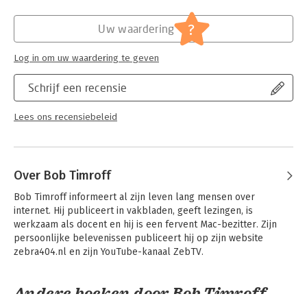
Safari optimaal benut en profiteert van apps als Dagboek,
Verschijningsdatum:
1-12-2025
Games en Shortcuts Pro. Ook privacy, veiligheid en
?
Uw waardering
toegankelijkheid krijgen de aandacht die ze verdienen. Dit boek
Hoofdrubriek:
IT-management / ICT
is je betrouwbare gids om alles uit macOS 26 te halen, zonder
Serie:
Ontdek
Log in om uw waardering te geven
technisch jargon of omslachtige stappen.
Schrijf een recensie
Lees ons recensiebeleid
Over Bob Timroff
Bob Timroff informeert al zijn leven lang mensen over 
internet. Hij publiceert in vakbladen, geeft lezingen, is 
werkzaam als docent en hij is een fervent Mac-bezitter. Zijn 
persoonlijke belevenissen publiceert hij op zijn website 
zebra404.nl en zijn YouTube-kanaal ZebTV.
Andere boeken door Bob Timroff