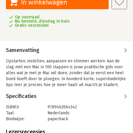
In winkelwagen
Op voorraad
Nu besteld, dinsdag in huis
Gratis verzonden
Samenvatting
Opstarten, instellen, aanpassen en slimmer werken: Aan de
slag met een Mac in 100 stappen is jouw praktische gids voor
alles wat je met je Mac wil doen, zonder dat je eerst een heel
boek hoeft door te ploegen. In honderd korte, superduidelijke
tips leer je precies hoe je meer haalt uit macOS.Je bladert,
kiest een onderwerp, probeert het uit en merkt meteen
Specificaties
verschil.
Elke tip staat op zichzelf en past op één pagina, met links een
ISBN13:
9789463564342
beeld en rechts een heldere uitleg; zo werkt het, en zó
Taal:
Nederlands
gebruik je het. Van bestanden ordenen tot systeemvoorkeuren,
Bindwijze:
paperback
van handige sneltoetsen tot slimmer multitasken: alles in
Aantal pagina's:
150
begrijpelijke taal die je meteen op weg helpt.
Uitgever:
Van Duuren Media
Lezersrecensies