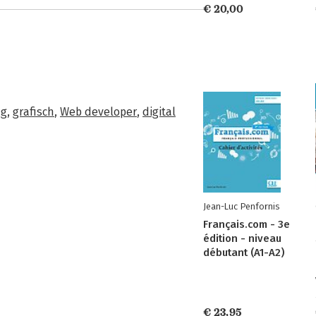
€ 20,00
ng
,
grafisch
,
Web developer
,
digital
Jean-Luc Penfornis
Français.com - 3e
édition - niveau
débutant (A1-A2)
€ 23,95