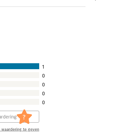
1
0
0
0
0
?
rdering
 waardering te geven