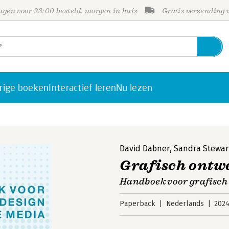
gen voor 23:00 besteld, morgen in huis
Gratis verzending
rige boeken
Interactief leren
Nu lezen
David Dabner
,
Sandra Stewar
Grafisch ontw
Handboek voor grafisch
Paperback
Nederlands
202