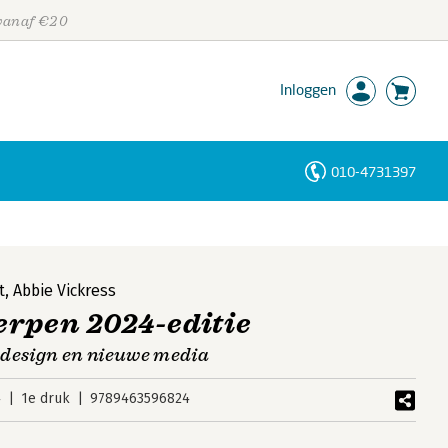
 vanaf €20
Inloggen
010-4731397
Personen
Trefwoorden
t
,
Abbie Vickress
erpen 2024-editie
 design en nieuwe media
4
1e druk
9789463596824