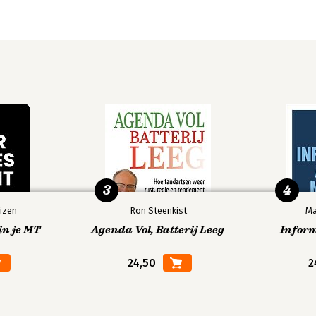
3
4
izen
Ron Steenkist
Ma
in je MT
Agenda Vol, Batterij Leeg
Infor
24,50
2