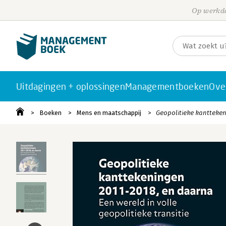
Op werkda
Uitdagingen + oplossingen
Managementboeken
Ove
Boeken
Mens en maatschappij
Geopolitieke kantteken