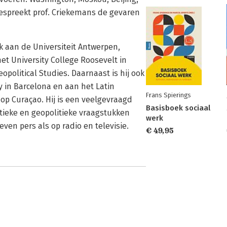
espreekt prof. Criekemans de gevaren
ek aan de Universiteit Antwerpen,
het University College Roosevelt in
opolitical Studies. Daarnaast is hij ook
y in Barcelona en aan het Latin
Frans Spierings
 op Curaçao. Hij is een veelgevraagd
Basisboek sociaal
tieke en geopolitieke vraagstukken
werk
ven pers als op radio en televisie.
€ 49,95