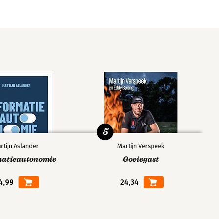
5
rtijn Aslander
Martijn Verspeek
matieautonomie
Goeiegast
4,99
24,34