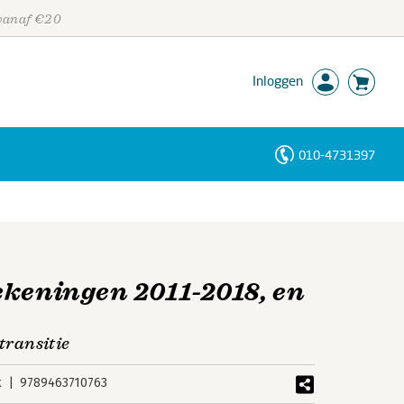
 vanaf €20
Inloggen
010-4731397
Personen
Trefwoorden
ekeningen 2011-2018, en
 transitie
k
9789463710763