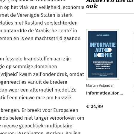
Anderen die di
ook
n op het vlak van veiligheid, economie
met de Verenigde Staten is sterk
elaties met Rusland verslechterden
n ontaardde de ‘Arabische Lente’ in
 Jemen en is een machtsstrijd gaande
n fossiele brandstoffen aan zijn
rgie op sommige domeinen
‘vrijheid’ kwam zelf onder druk, omdat
tegenreacties vanuit de bredere
Martijn Aslander
dan weer een alternatief model. Zo
Informatieautonomie
atief een nieuwe race om Eurazië.
€ 24,99
 brengen. Er breekt voor Europa een
ands beleid niet langer veroorloven om
 nieuwe geopolitiek-multipolaire
 voeren: Washington, Moskou, Beijing,