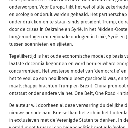
onderworpen. Voor Europa lijkt het wel of alle zekerhede
en ecologie onderuit werden gehaald. Het partnerschap 
onder druk komen te staan sinds president Trump, de r
door de crises in Oekraïne en Syrië, in het Midden-Ooste
burgeroorlogen en regionale oorlogen in Libië, Syrië en
tussen soennieten en sjiieten.
Tegelijkertijd is het oude economische model op basis va
laatste decennia begonnen en werd hernieuwbare ene
concurrentieel. Het westerse model van ‘democratie’ en 
het te veel op een neoliberale leest geschoeid was, en 
maatschappij brachten Trump en Brexit. China promoot 
ontstaat onder andere via het ‘One Belt, One Road’-initi
De auteur wil doorheen al deze verwarring duidelijkheid
nieuwe periode aan. Brussel kan het zich in het buitenl
in exclusieven met de Verenigde Staten te denken. In de
wereld moet Brussel een balanspolitiek met alle ‘polen’