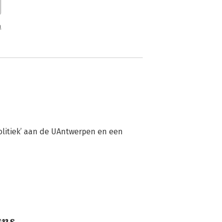
n
olitiek’ aan de UAntwerpen en een 
ans