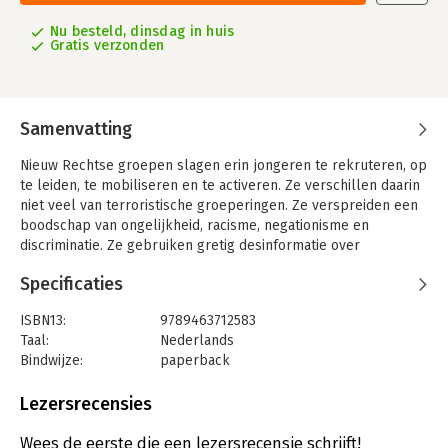
Nu besteld, dinsdag in huis
Gratis verzonden
Samenvatting
Nieuw Rechtse groepen slagen erin jongeren te rekruteren, op
te leiden, te mobiliseren en te activeren. Ze verschillen daarin
niet veel van terroristische groeperingen. Ze verspreiden een
boodschap van ongelijkheid, racisme, negationisme en
discriminatie. Ze gebruiken gretig desinformatie over
migranten, vluchtelingen en andere kwetsbare groepen.
Specificaties
Onveiligheidsgevoelens, angst, gebrekkige openbare
informatie en simplistische verklaringen vormen hiervoor een
ISBN13:
9789463712583
vruchtbare voedingsbodem. Als influencers trachten ze
Taal:
Nederlands
aanhoudend de geesten te vergiftigen met propaganda en
Bindwijze:
paperback
antidemocratisch gedachtegoed. Dit boek noemt ze
Aantal pagina's:
244
onomwonden bij hun naam: haatzaaiers.
Uitgever:
Gompel&Svacina bvba
Lezersrecensies
Extreemrechts bezet intussen, ook op verdoken wijze, politiek
Verschijningsdatum:
18-8-2022
democratische posities. Deze infiltratie gebeurt vooral in
Wees de eerste die een lezersrecensie schrijft!