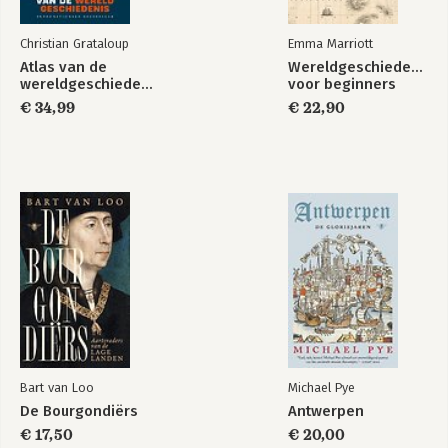
Christian Grataloup
Emma Marriott
Atlas van de
Wereldgeschiedenis
wereldgeschiedenis
voor beginners
€ 34,99
€ 22,90
Bart van Loo
Michael Pye
De Bourgondiërs
Antwerpen
€ 17,50
€ 20,00