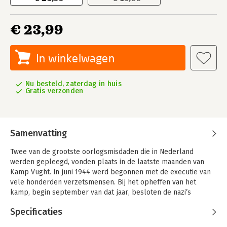
€ 23,99
In winkelwagen
Nu besteld, zaterdag in huis
Gratis verzonden
Samenvatting
Twee van de grootste oorlogsmisdaden die in Nederland
werden gepleegd, vonden plaats in de laatste maanden van
Kamp Vught. In juni 1944 werd begonnen met de executie van
vele honderden verzetsmensen. Bij het opheffen van het
kamp, begin september van dat jaar, besloten de nazi’s
vervolgens alle nog levende gevangenen te deporteren naar
Specificaties
de kampen Sachsenhausen en Ravensbrück. Meer dan de helft,
rond de 1900 verzetslieden, zou uiteindelijk bezwijken.