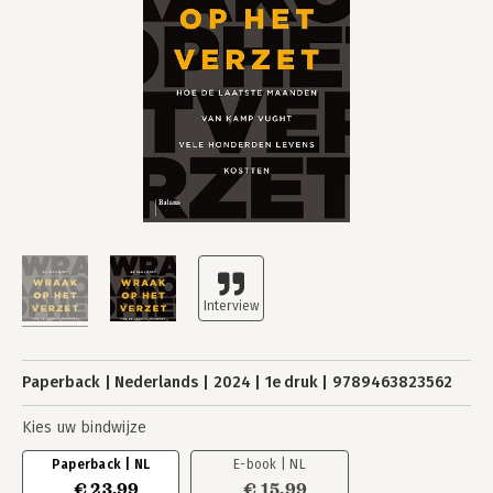
Paperback
Nederlands
2024
1e druk
9789463823562
Kies uw bindwijze
Paperback | NL
E-book | NL
€ 23,99
€ 15,99