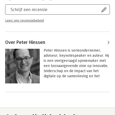
Schrijf een recensie
Lees ons recensiebeleid
Over Peter Hinssen
Peter Hinssen is serieondernemer, 
adviseur, keynotespeaker en auteur. Hij 
is een veelgevraagd opiniemaker met 
een toonaangevende visie op innovatie, 
leiderschap en de impact van het 
digitale op de samenleving en het 
bedrijfsleven. 

Andere boeken door Peter Hinssen
Hij is docent bij verschillende 
businessopleidingen, onder andere aan 
de London Business School (VK) en MIT 
in Boston. Peter heeft nexxworks 
opgericht met als doel organisaties te 