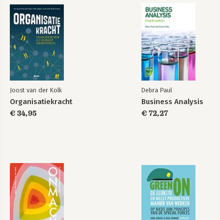
The day after
The spirit of the
tomorrow
Valley
Bekijk alle boeken
Joost van der Kolk
Debra Paul
Organisatiekracht
Business Analysis
€ 34,95
€ 72,27