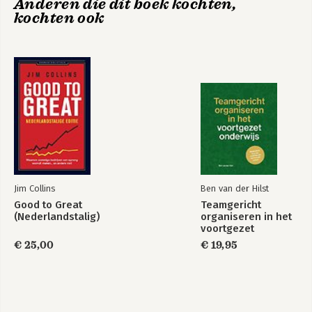
Anderen die dit boek kochten,
helpen om fluïde te worden, te 
kochten ook
innoveren en succesvol te zijn in de 
'Day After Tomorrow'.
The Uncertainty
The day after
Principle
tomorrow
Jim Collins
Ben van der Hilst
Good to Great
Teamgericht
(Nederlandstalig)
organiseren in het
voortgezet
onderwijs
€ 25,00
€ 19,95