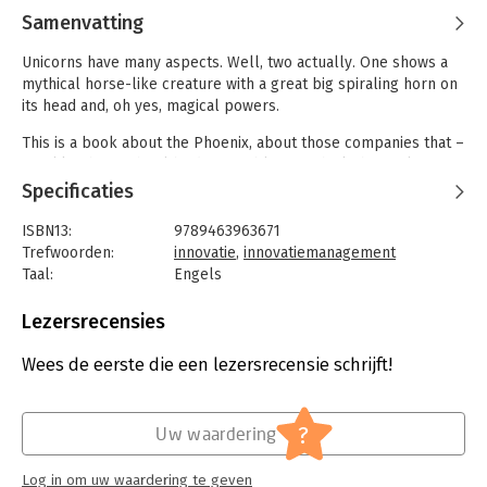
Samenvatting
Unicorns have many aspects. Well, two actually. One shows a
mythical horse-like creature with a great big spiraling horn on
its head and, oh yes, magical powers.
This is a book about the Phoenix, about those companies that –
just like the mythical bird – are able to rethink themselves in
cycles: time and time again they rise from the ashes of the old,
Specificaties
and come out stronger than ever before. They are the
Walmarts, the Volvos, the Disneys, the Apples, the Microsofts,
ISBN13:
9789463963671
the Ping Ans, the Assa Abloys and AT&Ts of this world.
Trefwoorden:
innovatie
,
innovatiemanagement
Taal:
Engels
Bindwijze:
paperback
Aantal pagina's:
237
Lezersrecensies
Uitgever:
Peter Hinssen
Druk:
1
Wees de eerste die een lezersrecensie schrijft!
Verschijningsdatum:
24-10-2019
Hoofdrubriek:
Organisatiekunde
?
Uw waardering
Log in om uw waardering te geven