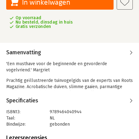
In winkelwagen
Op voorraad
Nu besteld, dinsdag in huis
Gratis verzonden
Samenvatting
'Een musthave voor de beginnende en gevorderde
vogelvriend.' Margriet
Prachtig geïllustreerde tuinvogelgids van de experts van Roots
Magazine. Acrobatische duiven, slimme gaaien, parmantige
roodborstjes en behendige zwaluwen: in elke tuin zie je een
van deze bekende vogelsoorten weleens. Maar welke vogel
Specificaties
zie je nu wanneer, waar nestelt hij graag en hoe herken je zijn
roep? De vogelexperts van Roots Magazine vertellen je het in
ISBN13:
9789464040944
Vogels in onze tuin. De meest voorkomende 27 soorten komen
Taal:
NL
uitgebreid in woord en beeld aan bod, maar ook de minder
Bindwijze:
gebonden
gangbare tuingasten krijgen een plek in dit fraai geïllustreerde
Aantal pagina's:
192
boek.
Uitgever:
Fontaine Uitgevers
Lezersrecensies