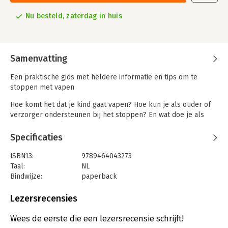
Nu besteld, zaterdag in huis
Samenvatting
Een praktische gids met heldere informatie en tips om te
stoppen met vapen
Hoe komt het dat je kind gaat vapen? Hoe kun je als ouder of
verzorger ondersteunen bij het stoppen? En wat doe je als
vapen een verslaving wordt? Vapen, of een e-sigaret
gebruiken, lijkt misschien onschuldig, maar is dat zeker niet.
Specificaties
Veel vapes bevatten de verslavende stof nicotine. Vaak zelfs
meer dan een pakje sigaretten. Nicotine verstoort de
ISBN13:
9789464043273
hersenontwikkeling bij tieners en jongvolwassenen, met kans
Taal:
NL
op blijvende schade en mentale problemen. In Stoppen met
Bindwijze:
paperback
vapen delen twee experts alles wat je over vapen moet weten
Aantal pagina's:
176
en bieden ze een stappenplan om je kind te helpen met
Uitgever:
Fontaine Uitgevers
Lezersrecensies
stoppen.
Druk:
1
Verschijningsdatum:
27-8-2024
Wees de eerste die een lezersrecensie schrijft!
- Steeds meer jongeren tussen 11 en 25 jaar vapen