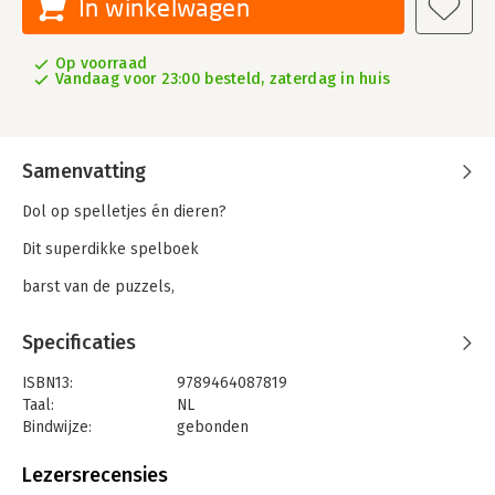
In winkelwagen
Op voorraad
Vandaag voor 23:00 besteld, zaterdag in huis
Samenvatting
Dol op spelletjes én dieren?
Dit superdikke spelboek
barst van de puzzels,
kleurplaten, zoekspellen en
Specificaties
meer – maar liefst 500 keer
ISBN13:
9789464087819
plezier! Help dieren hun weg
Taal:
NL
Bindwijze:
gebonden
te vinden, zoek de verschillen
Aantal pagina's:
264
Uitgever:
Imagebooks & Stationery
Lezersrecensies
en teken er vrolijk op los.
Druk:
1