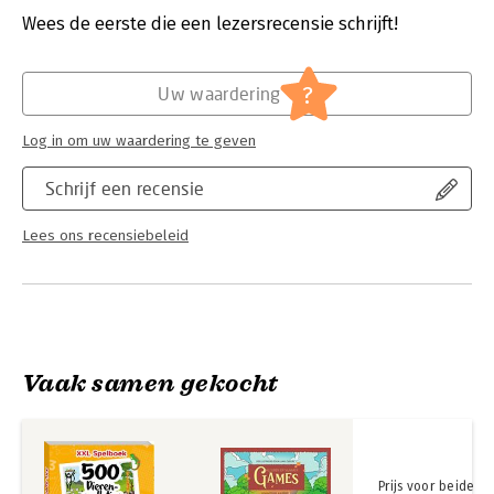
Voor thuis en onderweg!
Verschijningsdatum:
9-5-2025
Wees de eerste die een lezersrecensie schrijft!
Hoofdrubriek:
Jeugd
?
Uw waardering
Log in om uw waardering te geven
Schrijf een recensie
Lees ons recensiebeleid
Vaak samen gekocht
Prijs voor beide