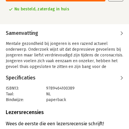
Nu besteld, zaterdag in huis
Samenvatting
Mentale gezondheid bij jongeren is een razend actueel
onderwerp. Onderzoek wijst uit dat depressieve gevoelens bij
jongeren maar liefst verdrievoudigd zijn tijdens de coronacrisis.
Jongeren voelen zich vaak eenzaam en onzeker, hebben het
gevoel thuis opgesloten te zitten en zijn bang voor de
toekomst.
Specificaties
In Ben er voor je! gaan Jamie-Lee Six en Julie Vranckx geen
enkel taboe over mentale gezondheid uit de weg. Het boek
ISBN13:
9789464100389
bevat niet alleen getuigenissen van (bekende) jongeren, maar
Taal:
NL
ook tips om beter voor jezelf te zorgen en nuttige adressen
Bindwijze:
paperback
zodat je om hulp kan vragen als dat nodig is.
Aantal pagina's:
128
Uitgever:
Horizon
Lezersrecensies
Druk:
1
Verschijningsdatum:
17-10-2024
Wees de eerste die een lezersrecensie schrijft!