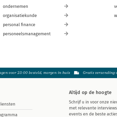
ondernemen
v
organisatiekunde
w
personal finance
personeelsmanagement
gen voor 23:00 besteld, morgen in huis
Gratis verzending
Altijd op de hoogte
Schrijf u in voor onze nie
diensten
met relevante interviews
events en de beste actie
rogramma