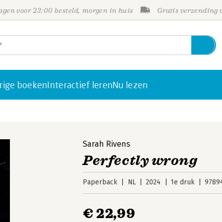
gen voor 23:00 besteld, morgen in huis
Gratis verzending
rige boeken
Interactief leren
Nu lezen
Sarah Rivens
Perfectly wrong
Paperback
NL
2024
1e druk
9789
€ 22,99