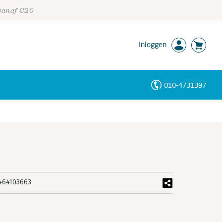
 vanaf €20
Inloggen
010-4731397
Personen
Trefwoorden
464103663