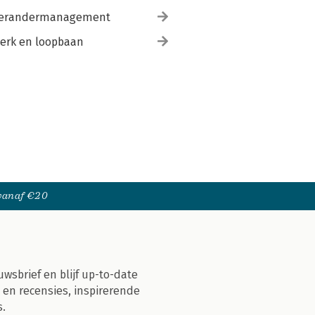
erandermanagement
erk en loopbaan
 vanaf €20
uwsbrief en blijf up-to-date
 en recensies, inspirerende
s.