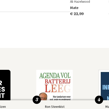
Ali Hazelwood
Mate
€ 22,99
3
4
izen
Ron Steenkist
Ma