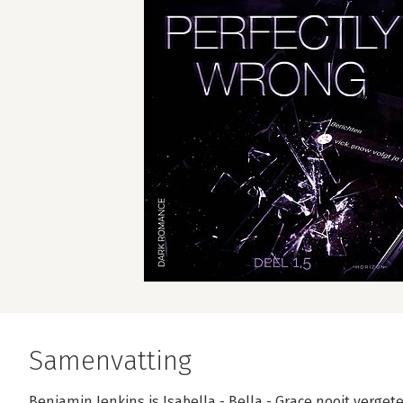
Samenvatting
Benjamin Jenkins is Isabella - Bella - Grace nooit vergete