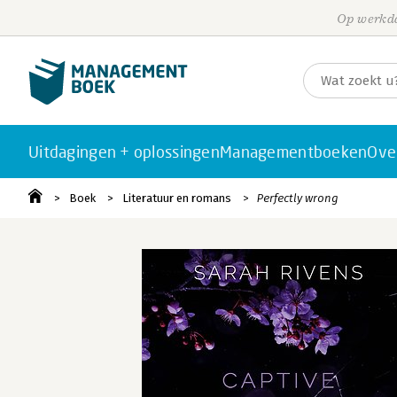
Op werkda
Uitdagingen + oplossingen
Managementboeken
Ove
Boek
Literatuur en romans
Perfectly wrong