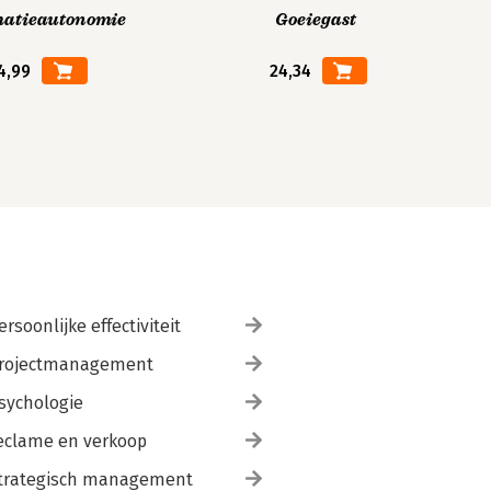
matieautonomie
Goeiegast
4,99
24,34
ersoonlijke effectiviteit
rojectmanagement
sychologie
eclame en verkoop
trategisch management