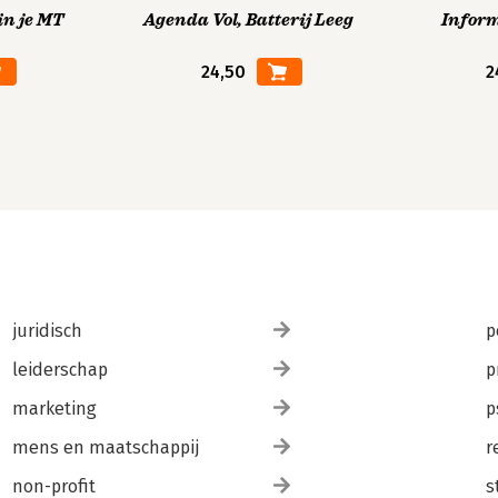
in je MT
Agenda Vol, Batterij Leeg
Infor
24,50
2
juridisch
p
leiderschap
p
marketing
p
mens en maatschappij
r
non-profit
s