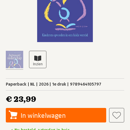
Paperback
NL
2026
1e druk
9789464105797
€ 23,99
In winkelwagen