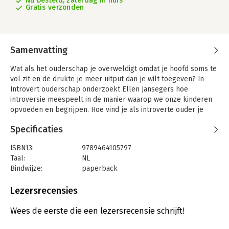
Nu besteld, zaterdag in huis
Gratis verzonden
Samenvatting
Wat als het ouderschap je overweldigt omdat je hoofd soms te
vol zit en de drukte je meer uitput dan je wilt toegeven? In
Introvert ouderschap onderzoekt Ellen Jansegers hoe
introversie meespeelt in de manier waarop we onze kinderen
opvoeden en begrijpen. Hoe vind je als introverte ouder je
evenwicht in een extraverte wereld vol speelafspraakjes,
Specificaties
schoolpoorten en ouderchats? En wat als je kind zélf introvert
is - hoe help je het om zijn plek te vinden in diezelfde drukke
ISBN13:
9789464105797
wereld? Ellen Jansegers toont hoe zelfkennis de sleutel kan
Taal:
NL
zijn tot rust, verbinding en mildheid.
Bindwijze:
paperback
Aantal pagina's:
352
Uitgever:
Horizon
Lezersrecensies
Druk:
1
Verschijningsdatum:
12-2-2026
Wees de eerste die een lezersrecensie schrijft!