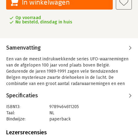
In winkelwagen
Op voorraad
Nu besteld, dinsdag in huis
Samenvatting
Een van de meest indrukwekkende series UFO-waarnemingen
van de afgelopen 100 jaar vond plaats boven België.
Gedurende de jaren 1989-1991 zagen vele tienduizenden
Belgen mysterieuze zwarte driehoeken in de lucht. De
combinatie van een groot aantal radarwaarnemingen en een
grote groep betrouwbare en goed opgeleide getuigen zorgde
Specificaties
- in combinatie met een paar duizend UFO-rapporten vanuit het
publiek - voor een zeer uitgebreid dossier.
ISBN13:
9789464611205
Een hoofdrol in wat intussen “de Belgische UFO-Golf” was gaan
Taal:
NL
heten, was weggelegd voor generaal-majoor Wilfried de
Bindwijze:
paperback
Brouwer van de Belgische Koninklijke Luchtmacht. Hij kreeg de
Aantal pagina's:
100
leiding over het onderzoek naar de UFO’s. Tot drie keer toe
Uitgever:
Obelisk Boeken
Lezersrecensies
werden er F-16’s uitgestuurd die één keer de objecten op de
Druk:
1