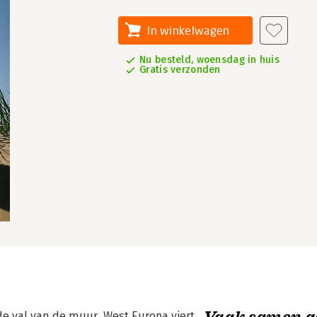
In winkelwagen
Nu besteld, woensdag in huis
Gratis verzonden
Vaak samen g
a de val van de muur. West Europa viert