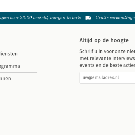
gen voor 23:00 besteld, morgen in huis
Gratis verzending
Altijd op de hoogte
Schrijf u in voor onze nie
diensten
met relevante interviews
events en de beste actie
rogramma
nnen