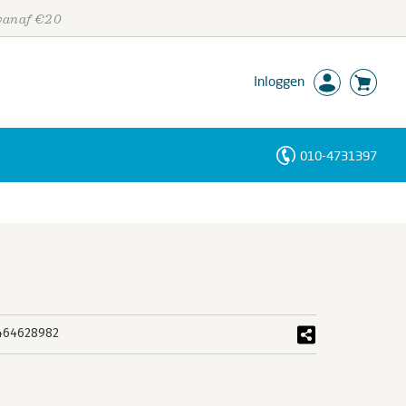
 vanaf €20
Inloggen
010-4731397
Personen
Trefwoorden
464628982