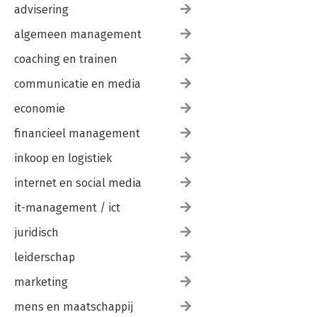
advisering
rechter 108
VI. Interne organisatie van de rechterlijke macht –
algemeen management
Bedrijfsvoering,
VII. Interne organisatie – Betrekkingen met collega’s 115
coaching en trainen
VIII.De toedeling van zaken aan rechters binnen het gerecht 117
IX. Institutionele onafhankelijkheid en
communicatie en media
stelselverantwoordelijkheid van de minister van Justitie en
economie
Veiligheid 121
financieel management
Hoofdstuk 4. Rechterlijke onafhankelijkheid in Nederland:
Repliek 129
inkoop en logistiek
Marc de Werd
I. Zaakstoedeling 130
internet en social media
II. Stelselverantwoordelijkheid 131
it-management / ict
juridisch
leiderschap
marketing
mens en maatschappij