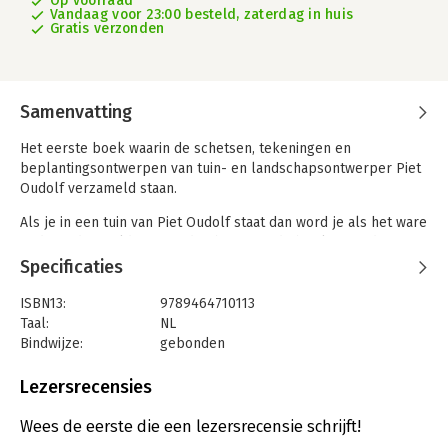
Op voorraad
Vandaag voor 23:00 besteld, zaterdag in huis
Gratis verzonden
Samenvatting
Het eerste boek waarin de schetsen, tekeningen en
beplantingsontwerpen van tuin- en landschapsontwerper Piet
Oudolf verzameld staan.
Als je in een tuin van Piet Oudolf staat dan word je als het ware
ondergedompeld in een adembenemende beplanting die
steeds weer fascineert en ontroert. Voor zijn projecten maakt
Specificaties
Oudolf schetsen en tekeningen die hij verwerkt in
beplantingsontwerpen, die tot nu toe slechts door een klein
ISBN13:
9789464710113
aantal mensen konden worden bekeken. Dit schitterend
Taal:
NL
uitgevoerde boek neemt deze schetsen en ontwerptekeningen
Bindwijze:
gebonden
als uitgangspunt om zijn werkproces te ontleden en
Aantal pagina's:
288
inzichtelijk te maken.
Uitgever:
HL Books
Lezersrecensies
Druk:
1
Bekende en minder bekende projecten tonen zijn grote
Verschijningsdatum:
27-3-2023
Wees de eerste die een lezersrecensie schrijft!
plantenkennis en vermogen tot experimenteren en