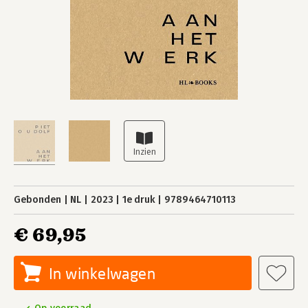
Gebonden
NL
2023
1e druk
9789464710113
€ 69,95
In winkelwagen